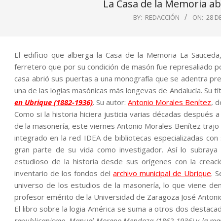
La Casa de la Memoria ab
BY:
REDACCIÓN
ON:
28 D
El edificio que alberga la Casa de la Memoria La Sauceda
ferretero que por su condición de masón fue represaliado p
casa abrió sus puertas a una monografía que se adentra prec
una de las logias masónicas más longevas de Andalucía. Su tí
en Ubrique (1882-1936)
. Su autor:
Antonio Morales Benítez
, 
Como si la historia hiciera justicia varias décadas después a
de la masonería, este viernes Antonio Morales Benítez trajo
integrado en la red IDEA de bibliotecas especializadas co
gran parte de su vida como investigador. Así lo subraya 
estudioso de la historia desde sus orígenes con la creaci
inventario de los fondos del
archivo municipal de Ubrique
. 
universo de los estudios de la masonería, lo que viene de
profesor emérito de la Universidad de Zaragoza José Antoni
El libro sobre la logia América se suma a otros dos destac
republicanismo. Manuel Moreno Mendoza (1862-1936) y la mas