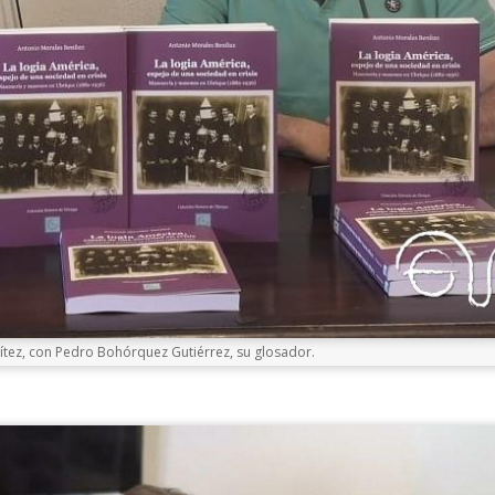
nítez, con Pedro Bohórquez Gutiérrez, su glosador.