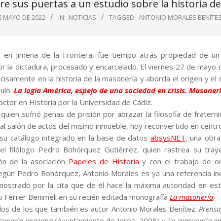
re sus puertas a un estudio sobre la historia d
E MAYO DE 2022
IN:
NOTICIAS
TAGGED:
ANTONIO MORALES BENÍTE
, en Jimena de la Frontera, fue tiempo atrás propiedad de un
or la dictadura, procesado y encarcelado. El viernes 27 de mayo
isamente en la historia de la masonería y aborda el origen y el 
tulo:
La logia América, espejo de una sociedad en crisis. Masone
doctor en Historia por la Universidad de Cádiz.
 quien sufrió penas de prisión por abrazar la filosofía de fratern
 al salón de actos del mismo inmueble, hoy reconvertido en cent
n su catálogo integrado en la base de datos
absysNET
, una obr
el filólogo Pedro Bohórquez Gutiérrez, quien rastrea su tray
ón de la asociación
Papeles de Historia
y con el trabajo de or
Según Pedro Bohórquez, Antonio Morales es ya una referencia ine
mostrado por la cita que de él hace la máxima autoridad en est
o Ferrer Benimeli en su recién editada monografía
La masonería
.
ados de los que también es autor Antonio Morales Benítez:
Prensa
onería jerezana
(Ayuntamiento de Jerez, 2008) y
La masonería e