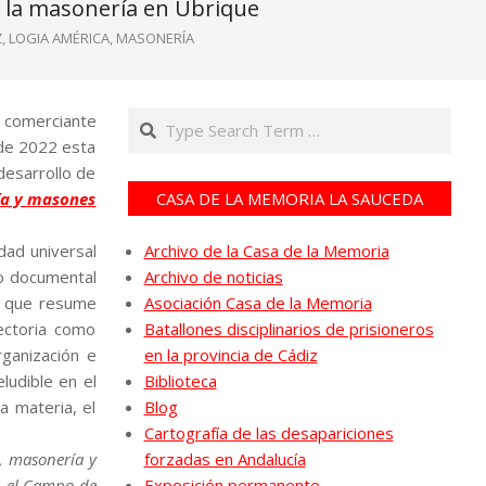
e la masonería en Ubrique
Z
,
LOGIA AMÉRICA
,
MASONERÍA
Search
 comerciante
 de 2022 esta
desarrollo de
ría y masones
CASA DE LA MEMORIA LA SAUCEDA
idad universal
Archivo de la Casa de la Memoria
ro documental
Archivo de noticias
a que resume
Asociación Casa de la Memoria
ectoria como
Batallones disciplinarios de prisioneros
ganización e
en la provincia de Cádiz
ludible en el
Biblioteca
a materia, el
Blog
Cartografía de las desapariciones
, masonería y
forzadas en Andalucía
n el Campo de
Exposición permanente