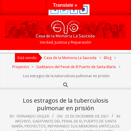
Skip
Translate »
to
content
Casa
Verdad, Justicia y Reparación
de
Primary
la
Está viendo:
Casa de la Memoria La Sauceda
>
Blog
>
Navigation
Memoria
Menu
Proyectos
>
Gaditanos del Penal de El Puerto de Santa María
>
La
Los estragos de la tuberculosis pulmonar en prisión
Sauceda
Search
Los estragos de la tuberculosis
pulmonar en prisión
BY:
FERNANDO SÍGLER
ON:
23 DE DICIEMBRE DE 2021
IN:
ARCHIVO
,
GADITANOS DEL PENAL DE EL PUERTO DE SANTA
MARÍA
,
PROYECTOS
,
REPARANDO SUS MEMORIAS (ARTÍCULOS