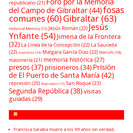
Foro por la Memoria
republicano
(21)
fosas
del Campo de Gibraltar
(44)
comunes
(60)
Gibraltar
(63)
Jesús
Jesús Román
(22)
Historical Memory
(15)
Ynfante
(54)
Jimena de la Frontera
(32)
La Línea de la Concepción
(22)
La Sauceda
(22)
Malgara García Díaz
(22)
Marrufo
(16)
maestros
(14)
memoria histórica
(27)
masonería
(21)
Prisión
presos
(37)
prisioneros
(34)
de El Puerto de Santa María
(42)
San Roque
(23)
represión
(20)
Repression
(13)
Segunda República
(38)
visitas
guiadas
(29)
FORO POR LA MEMORIA CAMPO DE GIBRALTAR
Francisca Saraiba muere a los 99 años sin verdad,