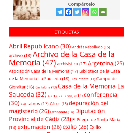
Compártelo
ETIQUETAS
Abril Republicano
(30)
Andrés Rebolledo
(15)
Archivo de la Casa de la
archivo
(18)
Memoria
(47)
Argentina
(25)
archivística
(17)
Asociación Casa de la Memoria
(17)
Biblioteca de la Casa
de la Memoria La Sauceda
(18)
Campo de
Blas Infante
(13)
Casa de la Memoria La
Gibraltar
(18)
Cantabria
(13)
Sauceda
(32)
conferencia
cierre de la verja
(14)
(30)
depuración del
cántabros
(17)
Cárcel
(15)
Diputación
magisterio
(26)
Desbandá
(14)
Provincial de Cádiz
(28)
El Puerto de Santa María
exilio
(28)
exhumación
(26)
Exilio
(18)