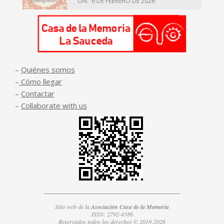
ON:
6 DE FEBRERO DE 2026
–
Quiénes somos
–
Cómo llegar
–
Contactar
–
Collaborate with us
Sitio web de la
Asociación Casa de la Memoria
ISSN: 2792-4386
Reservados todos los derechos © 2019-2026