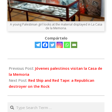
A young Palestinian girl looks at the material displayed in La Casa
de la Memoria.
Compártelo
2021-
11-
Previous Post:
Jóvenes palestinos visitan la Casa de
03
la Memoria
Next Post:
Red Ship and Red Tape: a Republican
destroyer on the Rock
Search