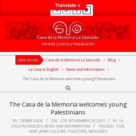
Skip
Translate »
to
content
Casa
Verdad, Justicia y Reparación
de
Primary
la
Está viendo:
Casa de la Memoria La Sauceda
>
Blog
>
Navigation
Memoria
Menu
La Casa in English
>
News and Information
>
La
The Casa de la Memoria welcomes young Palestinians
Sauceda
Search
The Casa de la Memoria welcomes young
Palestinians
BY:
DEBBIE EADE
ON:
3 DE NOVIEMBRE DE 2021
IN:
LA
CASA IN ENGLISH
,
NEWS AND INFORMATION
TAGGED:
CIVIL
WAR
,
JENIN CULTURE
,
PALESTINE
,
REFUGEES