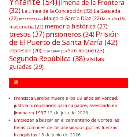
Ynfante
(54)
Jimena de la Frontera
(32)
La Línea de la Concepción
(22)
La Sauceda
(22)
Malgara García Díaz
(22)
Marrufo
(16)
maestros
(14)
memoria histórica
(27)
masonería
(21)
Prisión
presos
(37)
prisioneros
(34)
de El Puerto de Santa María
(42)
San Roque
(23)
represión
(20)
Repression
(13)
Segunda República
(38)
visitas
guiadas
(29)
FORO POR LA MEMORIA CAMPO DE GIBRALTAR
Francisca Saraiba muere a los 99 años sin verdad,
justicia ni reparación para su padre, asesinado en
Jimena en 1937
13 de julio de 2026
Empiezan a buscar en el cementerio de Cortes las
fosas comunes de los asesinados por las fuerzas
franquistas
15 de junio de 2026