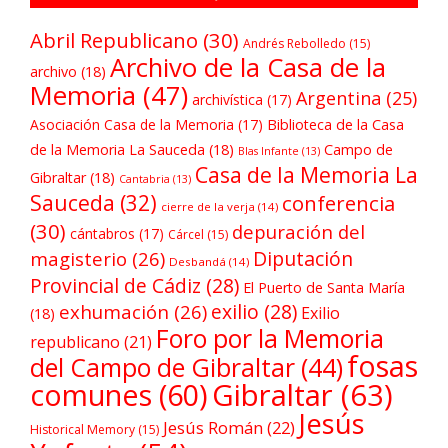
Abril Republicano
(30)
Andrés Rebolledo
(15)
Archivo de la Casa de la
archivo
(18)
Memoria
(47)
Argentina
(25)
archivística
(17)
Asociación Casa de la Memoria
(17)
Biblioteca de la Casa
de la Memoria La Sauceda
(18)
Campo de
Blas Infante
(13)
Casa de la Memoria La
Gibraltar
(18)
Cantabria
(13)
Sauceda
(32)
conferencia
cierre de la verja
(14)
(30)
depuración del
cántabros
(17)
Cárcel
(15)
Diputación
magisterio
(26)
Desbandá
(14)
Provincial de Cádiz
(28)
El Puerto de Santa María
exilio
(28)
exhumación
(26)
Exilio
(18)
Foro por la Memoria
republicano
(21)
fosas
del Campo de Gibraltar
(44)
comunes
(60)
Gibraltar
(63)
Jesús
Jesús Román
(22)
Historical Memory
(15)