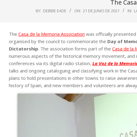
The Casa
BY:
DEBBIE EADE
ON:
21 DE JUNIO DE 2021
IN:
L
The
Casa de la Memoria Association
was officially presented
organised by the council to commemorate the
Day of Memo
Dictatorship
. The association forms part of the
Casa de la
numerous aspects of the historical memory movement, and its 
conferences via its digital radio station,
La Voz de la Memori
talks and ongoing cataloguing and classifying work in the Ca
plans to hold presentations in other towns to raise awaren
history of Spain, and new members and volunteers are alwa