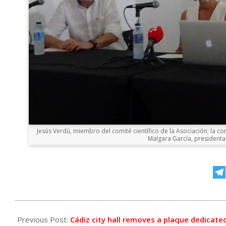
Jesús Verdú, miembro del comité científico de la Asociación; la co
Malgara García, presidenta 
2021-
06-
Previous Post:
Cádiz city hall removes a plaque dedicate