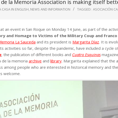
 de la Memoria Association is making itself bet
A CASA IN ENGLISH
,
NEWS AND INFORMATION
TAGGED:
ASOCIACIÓN CA
 at an event in San Roque on Monday 14 June, as part of the activi
ry and Homage to Victims of the Military Coup and Franco
 Memoria La Sauceda
and its president is
Margarita Díaz
. It is invo
activities so far, despite the pandemic, have included a cycle o
a
, the publication of different books and
Cuatro Esquinas
magazine
sa de la memoria
archive
and
library
. Margarita explained that the 
ess among people who are interested in historical memory and th
ys welcome.