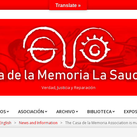
Translate »
Verdad, Justicia y Reparación
TOS
ASOCIACIÓN
ARCHIVO
BIBLIOTECA
EXPOS
English
>
News and Information
>
The Casa de la Memoria Association is ma