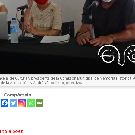
ncejal de Cultura y presidenta de la Comisión Municipal de Memoria Histórica, A
de la Asociación. y Andrés Rebolledo, directivo.
Compártelo
d to a poet