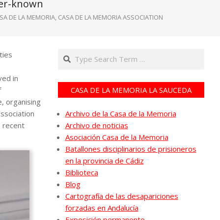
ter-known
SA DE LA MEMORIA
,
CASA DE LA MEMORIA ASSOCIATION
Search
ties
lved in
f
CASA DE LA MEMORIA LA SAUCEDA
, organising
association
Archivo de la Casa de la Memoria
e recent
Archivo de noticias
Asociación Casa de la Memoria
Batallones disciplinarios de prisioneros
en la provincia de Cádiz
Biblioteca
Blog
Cartografía de las desapariciones
forzadas en Andalucía
Exposición permanente