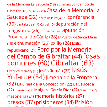
de la Memoria La Sauceda
(18)
Campo de
Blas Infante
(13)
Casa de la Memoria La
Gibraltar
(18)
Cantabria
(13)
Sauceda
(32)
conferencia
cierre de la verja
(14)
(30)
depuración del
cántabros
(17)
Cárcel
(15)
Diputación
magisterio
(26)
Desbandá
(14)
Provincial de Cádiz
(28)
El Puerto de Santa María
exilio
(28)
exhumación
(26)
Exilio
(18)
Foro por la Memoria
republicano
(21)
fosas
del Campo de Gibraltar
(44)
comunes
(60)
Gibraltar
(63)
Jesús
Jesús Román
(22)
Historical Memory
(15)
Ynfante
(54)
Jimena de la Frontera
(32)
La Línea de la Concepción
(22)
La Sauceda
(22)
Malgara García Díaz
(22)
Marrufo
(16)
maestros
(14)
memoria histórica
(27)
masonería
(21)
Prisión
presos
(37)
prisioneros
(34)