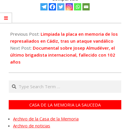
2021-
05-
Previous Post:
Limpiada la placa en memoria de los
26
represaliados en Cádiz, tras un ataque vandálico
Next Post:
Documental sobre Josep Almudéver, el
último brigadista internacional, fallecido con 102
años
Search
CASA DE LA MEMORIA LA SAUCEDA
Archivo de la Casa de la Memoria
Archivo de noticias