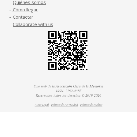
–
Quiénes somos
–
Cómo llegar
–
Contactar
–
Collaborate with us
Sitio web de la
Asociación Casa de la Memoria
ISSN: 2792-4386
Reservados todos los derechos © 2019-2026
Aviso Legal
-
Política de Privacidad
-
Política de
cookies