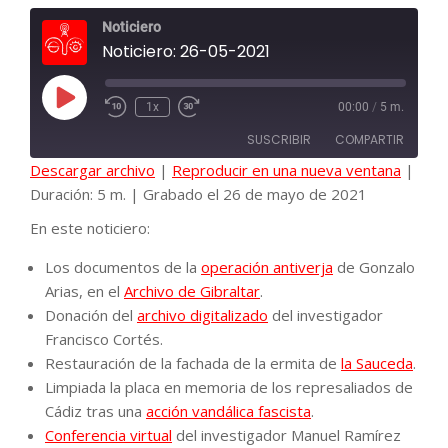
Noticiero
Noticiero: 26-05-2021
Reproducir
1x
00:00
/
5 m.
episodio
SUSCRIBIR
COMPARTIR
Descargar archivo
|
Reproducir en una nueva ventana
|
Duración: 5 m.
|
Grabado el 26 de mayo de 2021
COMPAR
En este noticiero:
FEED RSS
TIR
Los documentos de la
operación antiverja
de Gonzalo
Arias, en el
Archivo de Gibraltar
.
ENLACE
Donación del
archivo digitalizado
del investigador
Francisco Cortés.
Restauración de la fachada de la ermita de
la Sauceda
.
INCRUST
Limpiada la placa en memoria de los represaliados de
AR
Cádiz tras una
acción vandálica fascista
.
Conferencia virtual
del investigador Manuel Ramírez