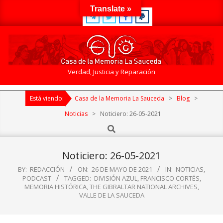
Skip
Translate »
to
content
Casa
Verdad, Justicia y Reparación
de
Primary
la
Está viendo:
Casa de la Memoria La Sauceda
>
Blog
>
Navigation
Memoria
Menu
Noticias
>
Noticiero: 26-05-2021
La
Search
Sauceda
Noticiero: 26-05-2021
BY:
REDACCIÓN
ON:
26 DE MAYO DE 2021
IN:
NOTICIAS
,
PODCAST
TAGGED:
DIVISIÓN AZUL
,
FRANCISCO CORTÉS
,
MEMORIA HISTÓRICA
,
THE GIBRALTAR NATIONAL ARCHIVES
,
VALLE DE LA SAUCEDA