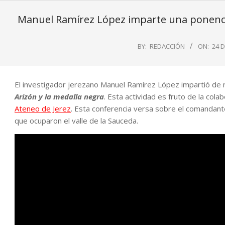
Manuel Ramírez López imparte una ponencia
BY:
REDACCIÓN
ON:
24 
El investigador jerezano Manuel Ramírez López impartió de 
Arizón y la medalla negra
. Esta actividad es fruto de la cola
Ateneo de Jerez
. Esta conferencia versa sobre el comandant
que ocuparon el valle de la Sauceda.