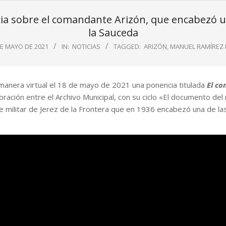
 sobre el comandante Arizón, que encabezó un
la Sauceda
DE MAYO DE 2021
IN:
NOTICIAS
TAGGED:
ARIZÓN
,
MANUEL RAMÍREZ 
manera virtual el 18 de mayo de 2021 una ponencia titulada
El c
boración entre el Archivo Municipal, con su ciclo «El documento del
e militar de Jerez de la Frontera que en 1936 encabezó una de l