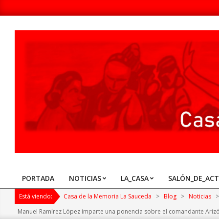
Skip
to
content
Casa
de
la
Memoria
PORTADA
NOTICIAS
LA_CASA
SALÓN_DE_AC
Primary
La
Navigation
Está viendo:
Casa de la Memoria La Sauceda
>
Blog
>
Noticias
>
Sauceda
Menu
Manuel Ramírez López imparte una ponencia sobre el comandante Arizón