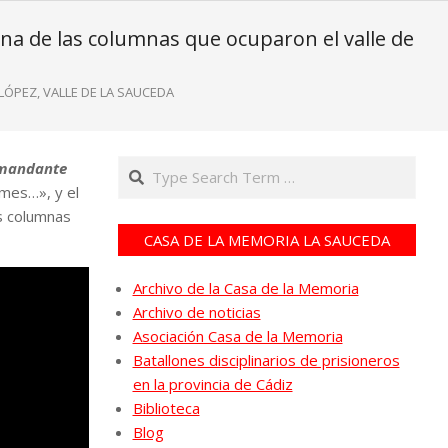
a de las columnas que ocuparon el valle de
LÓPEZ
,
VALLE DE LA SAUCEDA
Search
omandante
 mes…», y el
as columnas
CASA DE LA MEMORIA LA SAUCEDA
Archivo de la Casa de la Memoria
Archivo de noticias
Asociación Casa de la Memoria
Batallones disciplinarios de prisioneros
en la provincia de Cádiz
Biblioteca
Blog