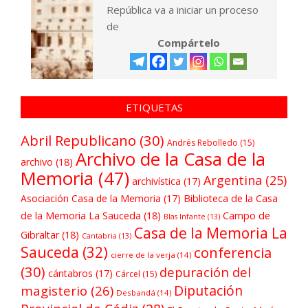
República va a iniciar un proceso
de
Compártelo
ETIQUETAS
Abril Republicano
(30)
Andrés Rebolledo
(15)
Archivo de la Casa de la
archivo
(18)
Memoria
(47)
Argentina
(25)
archivística
(17)
Asociación Casa de la Memoria
(17)
Biblioteca de la Casa
de la Memoria La Sauceda
(18)
Campo de
Blas Infante
(13)
Casa de la Memoria La
Gibraltar
(18)
Cantabria
(13)
Sauceda
(32)
conferencia
cierre de la verja
(14)
(30)
depuración del
cántabros
(17)
Cárcel
(15)
Diputación
magisterio
(26)
Desbandá
(14)