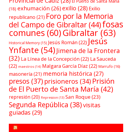
Provincial de Cádiz
(28)
El Puerto de Santa María
exilio
(28)
exhumación
(26)
Exilio
(18)
Foro por la Memoria
republicano
(21)
fosas
del Campo de Gibraltar
(44)
comunes
(60)
Gibraltar
(63)
Jesús
Jesús Román
(22)
Historical Memory
(15)
Ynfante
(54)
Jimena de la Frontera
(32)
La Línea de la Concepción
(22)
La Sauceda
(22)
Malgara García Díaz
(22)
Marrufo
(16)
maestros
(14)
memoria histórica
(27)
masonería
(21)
Prisión
presos
(37)
prisioneros
(34)
de El Puerto de Santa María
(42)
San Roque
(23)
represión
(20)
Repression
(13)
Segunda República
(38)
visitas
guiadas
(29)
FORO POR LA MEMORIA CAMPO DE GIBRALTAR