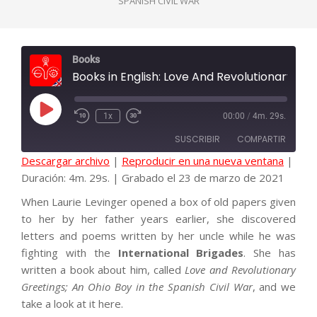
SPANISH CIVIL WAR
Books
Books in English: Love And Revolutionary Greetings
Reproducir
1x
00:00
/
4m. 29s.
episodio
SUSCRIBIR
COMPARTIR
Descargar archivo
|
Reproducir en una nueva ventana
|
Duración: 4m. 29s.
|
Grabado el 23 de marzo de 2021
COMPAR
When Laurie Levinger opened a box of old papers given
FEED RSS
TIR
to her by her father years earlier, she discovered
letters and poems written by her uncle while he was
fighting with the
International Brigades
. She has
ENLACE
written a book about him, called
Love and Revolutionary
Greetings; An Ohio Boy in the Spanish Civil War
, and we
take a look at it here.
INCRUST