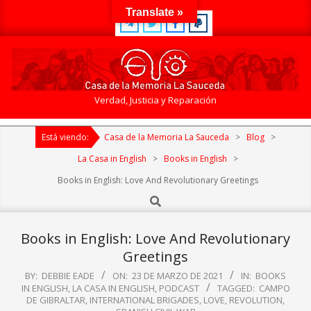
Skip
Translate »
to
content
Casa
Verdad, Justicia y Reparación
de
Primary
la
Está viendo:
Casa de la Memoria La Sauceda
>
Blog
>
Navigation
Memoria
Menu
La Casa in English
>
Books in English
>
La
Books in English: Love And Revolutionary Greetings
Sauceda
Search
Books in English: Love And Revolutionary
Greetings
BY:
DEBBIE EADE
ON:
23 DE MARZO DE 2021
IN:
BOOKS
IN ENGLISH
,
LA CASA IN ENGLISH
,
PODCAST
TAGGED:
CAMPO
DE GIBRALTAR
,
INTERNATIONAL BRIGADES
,
LOVE
,
REVOLUTION
,