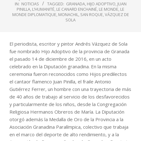
IN:
NOTICIAS
TAGGED:
GRANADA
,
HIJO ADOPTIVO
,
JUAN
PINILLA
,
L’HUMANITÉ
,
LE CANARD ENCHAINÉ
,
LE MONDE
,
LE
MONDE DIPLOMATIQUE
,
MONACHIL
,
SAN ROQUE
,
VÁZQUEZ DE
SOLA
El periodista, escritor y pintor Andrés Vázquez de Sola
fue nombrado Hijo Adoptivo de la provincia de Granada
el pasado 14 de diciembre de 2016, en un acto
celebrado en la Diputación granadina. En la misma
ceremonia fueron reconocidos como Hijos predilectos
el cantaor flamenco Juan Pinilla, el fraile Antonio
Gutiérrez Ferrer, un hombre con una trayectoria de más
de 40 años de trabajo al servicio de los desfavorecidos
y particularmente de los niños, desde la Congregación
Religiosa Hermanos Obreros de María. La Diputación
otorgó además la Medalla de Oro de la Provincia a la
Asociación Granadina Paralímpica, colectivo que trabaja
en el marco del deporte de alto rendimiento, y a la