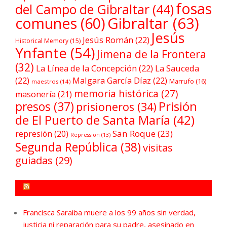
fosas
del Campo de Gibraltar
(44)
comunes
(60)
Gibraltar
(63)
Jesús
Jesús Román
(22)
Historical Memory
(15)
Ynfante
(54)
Jimena de la Frontera
(32)
La Línea de la Concepción
(22)
La Sauceda
(22)
Malgara García Díaz
(22)
Marrufo
(16)
maestros
(14)
memoria histórica
(27)
masonería
(21)
Prisión
presos
(37)
prisioneros
(34)
de El Puerto de Santa María
(42)
San Roque
(23)
represión
(20)
Repression
(13)
Segunda República
(38)
visitas
guiadas
(29)
FORO POR LA MEMORIA CAMPO DE GIBRALTAR
Francisca Saraiba muere a los 99 años sin verdad,
justicia ni reparación para su padre, asesinado en