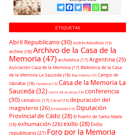
ETIQUETAS
Abril Republicano
(30)
Andrés Rebolledo
(15)
Archivo de la Casa de la
archivo
(18)
Memoria
(47)
Argentina
(25)
archivística
(17)
Asociación Casa de la Memoria
(17)
Biblioteca de la Casa
de la Memoria La Sauceda
(18)
Campo de
Blas Infante
(13)
Casa de la Memoria La
Gibraltar
(18)
Cantabria
(13)
Sauceda
(32)
conferencia
cierre de la verja
(14)
(30)
depuración del
cántabros
(17)
Cárcel
(15)
Diputación
magisterio
(26)
Desbandá
(14)
Provincial de Cádiz
(28)
El Puerto de Santa María
exilio
(28)
exhumación
(26)
Exilio
(18)
Foro por la Memoria
republicano
(21)