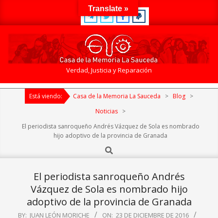
Skip
Translate »
to
content
Casa
Verdad, Justicia y Reparación
de
Primary
la
Está viendo:
Casa de la Memoria La Sauceda
>
Blog
>
Navigation
Memoria
Menu
Noticias
>
La
El periodista sanroqueño Andrés Vázquez de Sola es nombrado
Sauceda
hijo adoptivo de la provincia de Granada
Search
El periodista sanroqueño Andrés
Vázquez de Sola es nombrado hijo
adoptivo de la provincia de Granada
BY:
JUAN LEÓN MORICHE
ON:
23 DE DICIEMBRE DE 2016