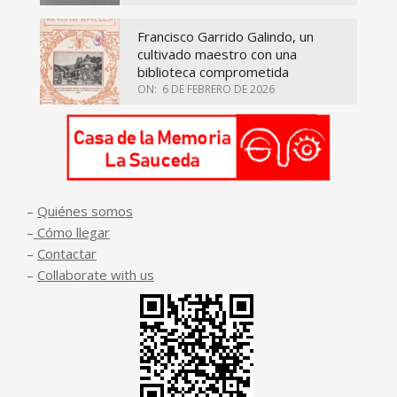
Francisco Garrido Galindo, un
cultivado maestro con una
biblioteca comprometida
ON:
6 DE FEBRERO DE 2026
–
Quiénes somos
–
Cómo llegar
–
Contactar
–
Collaborate with us