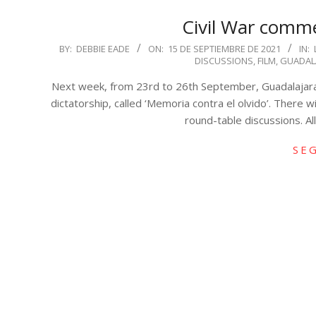
Civil War comm
2021-
BY:
DEBBIE EADE
ON:
15 DE SEPTIEMBRE DE 2021
IN:
DISCUSSIONS
,
FILM
,
GUADAL
09-
15
Next week, from 23rd to 26th September, Guadalajara is
dictatorship, called ‘Memoria contra el olvido’. There 
round-table discussions. Al
SE