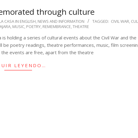
emorated through culture
LA CASA IN ENGLISH
,
NEWS AND INFORMATION
TAGGED:
CIVIL WAR
,
CUL
AJARA
,
MUSIC
,
POETRY
,
REMEMBRANCE
,
THEATRE
 holding a series of cultural events about the Civil War and the
will be poetry readings, theatre performances, music, film screeni
l the events are free, apart from the theatre
GUIR LEYENDO…