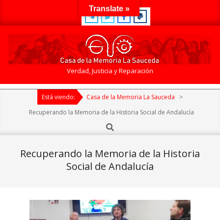
Skip
Translate »
to
content
Casa
Verdad, Justicia y Reparación
de
Primary
la
Está viendo:
Casa de la Memoria La Sauceda
>
Navigation
Memoria
Menu
Recuperando la Memoria de la Historia Social de Andalucía
La
Search
Sauceda
Recuperando la Memoria de la Historia
Social de Andalucía