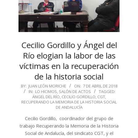
Cecilio Gordillo y Ángel del
Río elogian la labor de las
víctimas en la recuperación
de la historia social
2018-
BY:
JUAN LEÓN MORICHE
ON:
7 DE ABRIL DE 2018
IN:
LO HICIMOS
,
SALÓN DE ACTOS
TAGGED:
04-
ÁNGEL DEL RÍO
,
CECILIO GORDILLO
,
CGT
,
07
RECUPERANDO LA MEMORIA DE LA HISTORIA SOCIAL
DE ANDALUCÍA
Cecilio Gordillo, coordinador del grupo de
trabajo Recuperando la Memoria de la Historia
Social de Andalucía, del sindicato CGT, y el