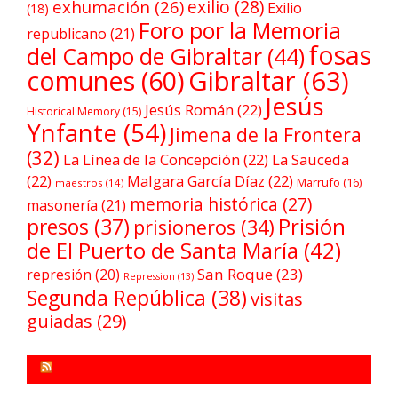
exilio
(28)
exhumación
(26)
Exilio
(18)
Foro por la Memoria
republicano
(21)
fosas
del Campo de Gibraltar
(44)
comunes
(60)
Gibraltar
(63)
Jesús
Jesús Román
(22)
Historical Memory
(15)
Ynfante
(54)
Jimena de la Frontera
(32)
La Línea de la Concepción
(22)
La Sauceda
(22)
Malgara García Díaz
(22)
Marrufo
(16)
maestros
(14)
memoria histórica
(27)
masonería
(21)
Prisión
presos
(37)
prisioneros
(34)
de El Puerto de Santa María
(42)
San Roque
(23)
represión
(20)
Repression
(13)
Segunda República
(38)
visitas
guiadas
(29)
FORO POR LA MEMORIA CAMPO DE GIBRALTAR