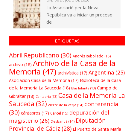
ON:
30 DE JULIO DE 2026
La Associació per la Nova
República va a iniciar un proceso
de
ETIQUETAS
Abril Republicano
(30)
Andrés Rebolledo
(15)
Archivo de la Casa de la
archivo
(18)
Memoria
(47)
Argentina
(25)
archivística
(17)
Asociación Casa de la Memoria
(17)
Biblioteca de la Casa
de la Memoria La Sauceda
(18)
Campo de
Blas Infante
(13)
Casa de la Memoria La
Gibraltar
(18)
Cantabria
(13)
Sauceda
(32)
conferencia
cierre de la verja
(14)
(30)
depuración del
cántabros
(17)
Cárcel
(15)
Diputación
magisterio
(26)
Desbandá
(14)
Provincial de Cádiz
(28)
El Puerto de Santa María