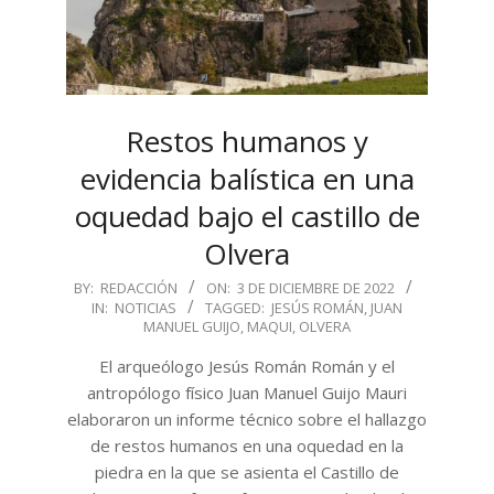
Restos humanos y
evidencia balística en una
oquedad bajo el castillo de
Olvera
2022-
BY:
REDACCIÓN
ON:
3 DE DICIEMBRE DE 2022
IN:
NOTICIAS
TAGGED:
JESÚS ROMÁN
,
JUAN
12-
MANUEL GUIJO
,
MAQUI
,
OLVERA
03
El arqueólogo Jesús Román Román y el
antropólogo físico Juan Manuel Guijo Mauri
elaboraron un informe técnico sobre el hallazgo
de restos humanos en una oquedad en la
piedra en la que se asienta el Castillo de