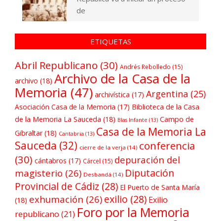
de
ETIQUETAS
Abril Republicano
(30)
Andrés Rebolledo
(15)
Archivo de la Casa de la
archivo
(18)
Memoria
(47)
Argentina
(25)
archivística
(17)
Asociación Casa de la Memoria
(17)
Biblioteca de la Casa
de la Memoria La Sauceda
(18)
Campo de
Blas Infante
(13)
Casa de la Memoria La
Gibraltar
(18)
Cantabria
(13)
Sauceda
(32)
conferencia
cierre de la verja
(14)
(30)
depuración del
cántabros
(17)
Cárcel
(15)
Diputación
magisterio
(26)
Desbandá
(14)
Provincial de Cádiz
(28)
El Puerto de Santa María
exilio
(28)
exhumación
(26)
Exilio
(18)
Foro por la Memoria
republicano
(21)