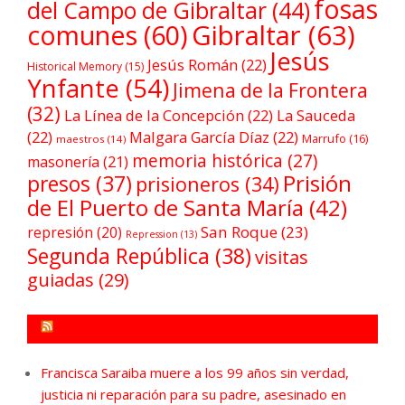
fosas
del Campo de Gibraltar
(44)
comunes
(60)
Gibraltar
(63)
Jesús
Jesús Román
(22)
Historical Memory
(15)
Ynfante
(54)
Jimena de la Frontera
(32)
La Línea de la Concepción
(22)
La Sauceda
(22)
Malgara García Díaz
(22)
Marrufo
(16)
maestros
(14)
memoria histórica
(27)
masonería
(21)
Prisión
presos
(37)
prisioneros
(34)
de El Puerto de Santa María
(42)
San Roque
(23)
represión
(20)
Repression
(13)
Segunda República
(38)
visitas
guiadas
(29)
FORO POR LA MEMORIA CAMPO DE GIBRALTAR
Francisca Saraiba muere a los 99 años sin verdad,
justicia ni reparación para su padre, asesinado en