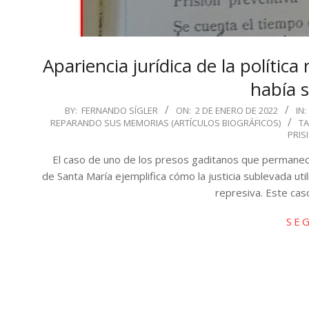
Apariencia jurídica de la polític
había s
2022-
BY:
FERNANDO SÍGLER
ON:
2 DE ENERO DE 2022
IN:
REPARANDO SUS MEMORIAS (ARTÍCULOS BIOGRÁFICOS)
T
01-
PRIS
02
El caso de uno de los presos gaditanos que permanecie
de Santa María ejemplifica cómo la justicia sublevada util
represiva. Este cas
SE