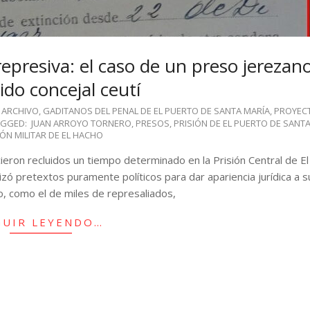
a represiva: el caso de un preso jerezan
ido concejal ceutí
ARCHIVO
,
GADITANOS DEL PENAL DE EL PUERTO DE SANTA MARÍA
,
PROYEC
AGGED:
JUAN ARROYO TORNERO
,
PRESOS
,
PRISIÓN DE EL PUERTO DE SANT
IÓN MILITAR DE EL HACHO
ron recluidos un tiempo determinado en la Prisión Central de El
izó pretextos puramente políticos para dar apariencia jurídica a su
o, como el de miles de represaliados,
GUIR LEYENDO…