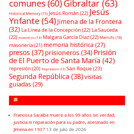
comunes
(60)
Gibraltar
(63)
Jesús
Jesús Román
(22)
Historical Memory
(15)
Ynfante
(54)
Jimena de la Frontera
(32)
La Línea de la Concepción
(22)
La Sauceda
(22)
Malgara García Díaz
(22)
Marrufo
(16)
maestros
(14)
memoria histórica
(27)
masonería
(21)
Prisión
presos
(37)
prisioneros
(34)
de El Puerto de Santa María
(42)
San Roque
(23)
represión
(20)
Repression
(13)
Segunda República
(38)
visitas
guiadas
(29)
FORO POR LA MEMORIA CAMPO DE GIBRALTAR
Francisca Saraiba muere a los 99 años sin verdad,
justicia ni reparación para su padre, asesinado en
Jimena en 1937
13 de julio de 2026