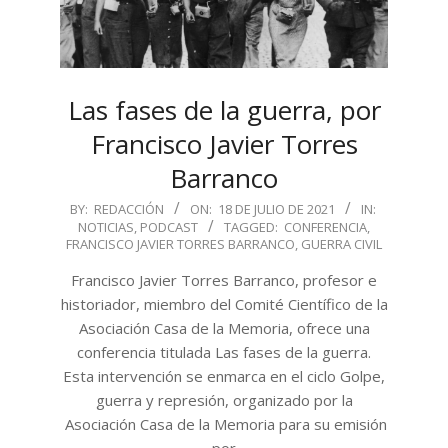
Las fases de la guerra, por
Francisco Javier Torres
Barranco
2021-
BY:
REDACCIÓN
ON:
18 DE JULIO DE 2021
IN:
NOTICIAS
,
PODCAST
TAGGED:
CONFERENCIA
,
07-
FRANCISCO JAVIER TORRES BARRANCO
,
GUERRA CIVIL
18
Francisco Javier Torres Barranco, profesor e
historiador, miembro del Comité Científico de la
Asociación Casa de la Memoria, ofrece una
conferencia titulada Las fases de la guerra.
Esta intervención se enmarca en el ciclo Golpe,
guerra y represión, organizado por la
Asociación Casa de la Memoria para su emisión
por