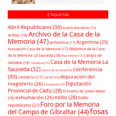
ETIQUETAS
Abril Republicano
(30)
Andrés Rebolledo
(15)
Archivo de la Casa de la
archivo
(18)
Memoria
(47)
Argentina
(25)
archivística
(17)
Asociación Casa de la Memoria
(17)
Biblioteca de la Casa
de la Memoria La Sauceda
(18)
Campo de
Blas Infante
(13)
Casa de la Memoria La
Gibraltar
(18)
Cantabria
(13)
Sauceda
(32)
conferencia
cierre de la verja
(14)
(30)
depuración del
cántabros
(17)
Cárcel
(15)
Diputación
magisterio
(26)
Desbandá
(14)
Provincial de Cádiz
(28)
El Puerto de Santa María
exilio
(28)
exhumación
(26)
Exilio
(18)
Foro por la Memoria
republicano
(21)
fosas
del Campo de Gibraltar
(44)