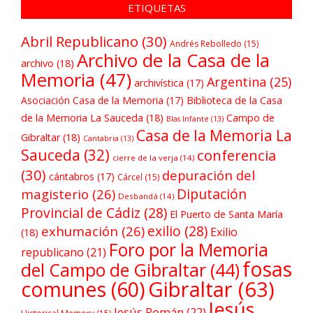
ETIQUETAS
Abril Republicano
(30)
Andrés Rebolledo
(15)
Archivo de la Casa de la
archivo
(18)
Memoria
(47)
Argentina
(25)
archivística
(17)
Asociación Casa de la Memoria
(17)
Biblioteca de la Casa
de la Memoria La Sauceda
(18)
Campo de
Blas Infante
(13)
Casa de la Memoria La
Gibraltar
(18)
Cantabria
(13)
Sauceda
(32)
conferencia
cierre de la verja
(14)
(30)
depuración del
cántabros
(17)
Cárcel
(15)
Diputación
magisterio
(26)
Desbandá
(14)
Provincial de Cádiz
(28)
El Puerto de Santa María
exilio
(28)
exhumación
(26)
Exilio
(18)
Foro por la Memoria
republicano
(21)
fosas
del Campo de Gibraltar
(44)
comunes
(60)
Gibraltar
(63)
Jesús
Jesús Román
(22)