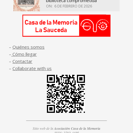
biblioteca comprometida
ON:
6 DE FEBRERO DE 2026
–
Quiénes somos
–
Cómo llegar
–
Contactar
–
Collaborate with us
Sitio web de la
Asociación Casa de la Memoria
ISSN: 2792-4386