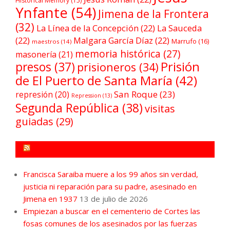
Historical Memory
(15)
Ynfante
(54)
Jimena de la Frontera
(32)
La Línea de la Concepción
(22)
La Sauceda
(22)
Malgara García Díaz
(22)
Marrufo
(16)
maestros
(14)
memoria histórica
(27)
masonería
(21)
Prisión
presos
(37)
prisioneros
(34)
de El Puerto de Santa María
(42)
San Roque
(23)
represión
(20)
Repression
(13)
Segunda República
(38)
visitas
guiadas
(29)
FORO POR LA MEMORIA CAMPO DE GIBRALTAR
Francisca Saraiba muere a los 99 años sin verdad,
justicia ni reparación para su padre, asesinado en
Jimena en 1937
13 de julio de 2026
Empiezan a buscar en el cementerio de Cortes las
fosas comunes de los asesinados por las fuerzas