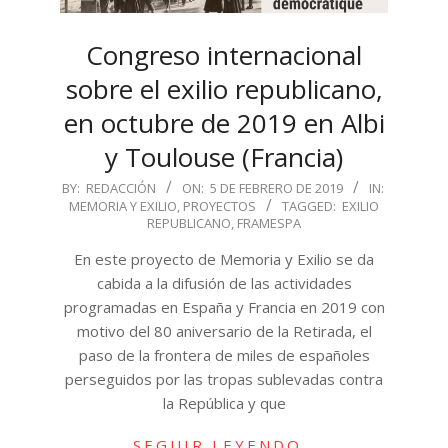
Congreso internacional
sobre el exilio republicano,
en octubre de 2019 en Albi
y Toulouse (Francia)
2019-
BY:
REDACCIÓN
ON:
5 DE FEBRERO DE 2019
IN:
MEMORIA Y EXILIO
,
PROYECTOS
TAGGED:
EXILIO
02-
REPUBLICANO
,
FRAMESPA
05
En este proyecto de Memoria y Exilio se da
cabida a la difusión de las actividades
programadas en España y Francia en 2019 con
motivo del 80 aniversario de la Retirada, el
paso de la frontera de miles de españoles
perseguidos por las tropas sublevadas contra
la República y que
SEGUIR LEYENDO…