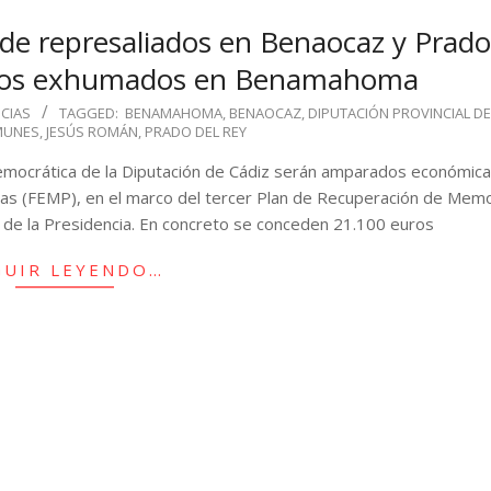
 de represaliados en Benaocaz y Prado
estos exhumados en Benamahoma
ICIAS
TAGGED:
BENAMAHOMA
,
BENAOCAZ
,
DIPUTACIÓN PROVINCIAL DE
MUNES
,
JESÚS ROMÁN
,
PRADO DEL REY
Democrática de la Diputación de Cádiz serán amparados económi
cias (FEMP), en el marco del tercer Plan de Recuperación de Mem
 de la Presidencia. En concreto se conceden 21.100 euros
GUIR LEYENDO…