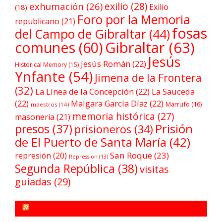
exilio
(28)
exhumación
(26)
Exilio
(18)
Foro por la Memoria
republicano
(21)
fosas
del Campo de Gibraltar
(44)
comunes
(60)
Gibraltar
(63)
Jesús
Jesús Román
(22)
Historical Memory
(15)
Ynfante
(54)
Jimena de la Frontera
(32)
La Línea de la Concepción
(22)
La Sauceda
(22)
Malgara García Díaz
(22)
Marrufo
(16)
maestros
(14)
memoria histórica
(27)
masonería
(21)
Prisión
presos
(37)
prisioneros
(34)
de El Puerto de Santa María
(42)
San Roque
(23)
represión
(20)
Repression
(13)
Segunda República
(38)
visitas
guiadas
(29)
FORO POR LA MEMORIA CAMPO DE GIBRALTAR