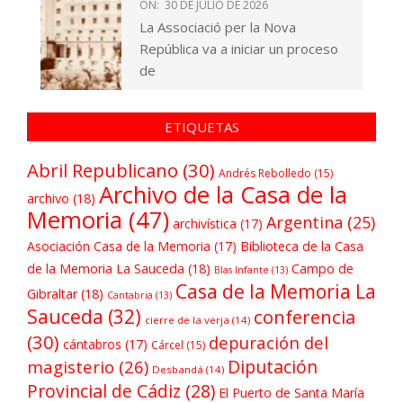
ON:
30 DE JULIO DE 2026
La Associació per la Nova
República va a iniciar un proceso
de
ETIQUETAS
Abril Republicano
(30)
Andrés Rebolledo
(15)
Archivo de la Casa de la
archivo
(18)
Memoria
(47)
Argentina
(25)
archivística
(17)
Asociación Casa de la Memoria
(17)
Biblioteca de la Casa
de la Memoria La Sauceda
(18)
Campo de
Blas Infante
(13)
Casa de la Memoria La
Gibraltar
(18)
Cantabria
(13)
Sauceda
(32)
conferencia
cierre de la verja
(14)
(30)
depuración del
cántabros
(17)
Cárcel
(15)
Diputación
magisterio
(26)
Desbandá
(14)
Provincial de Cádiz
(28)
El Puerto de Santa María