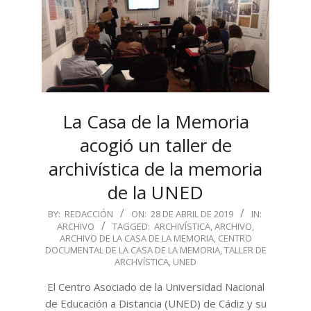
La Casa de la Memoria
acogió un taller de
archivística de la memoria
de la UNED
2019-
BY:
REDACCIÓN
ON:
28 DE ABRIL DE 2019
IN:
ARCHIVO
TAGGED:
ARCHIVÍSTICA
,
ARCHIVO
,
04-
ARCHIVO DE LA CASA DE LA MEMORIA
,
CENTRO
28
DOCUMENTAL DE LA CASA DE LA MEMORIA
,
TALLER DE
ARCHVÍSTICA
,
UNED
El Centro Asociado de la Universidad Nacional
de Educación a Distancia (UNED) de Cádiz y su