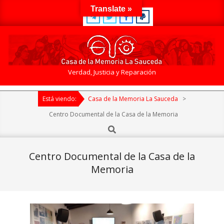
Skip
Translate »
to
content
Casa
Verdad, Justicia y Reparación
de
Primary
la
Está viendo:
Casa de la Memoria La Sauceda
>
Navigation
Memoria
Menu
Centro Documental de la Casa de la Memoria
La
Search
Sauceda
Centro Documental de la Casa de la
Memoria