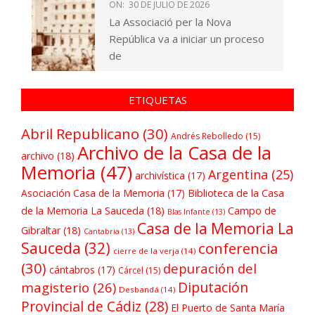
ON:
30 DE JULIO DE 2026
La Associació per la Nova
República va a iniciar un proceso
de
ETIQUETAS
Abril Republicano
(30)
Andrés Rebolledo
(15)
Archivo de la Casa de la
archivo
(18)
Memoria
(47)
Argentina
(25)
archivística
(17)
Asociación Casa de la Memoria
(17)
Biblioteca de la Casa
de la Memoria La Sauceda
(18)
Campo de
Blas Infante
(13)
Casa de la Memoria La
Gibraltar
(18)
Cantabria
(13)
Sauceda
(32)
conferencia
cierre de la verja
(14)
(30)
depuración del
cántabros
(17)
Cárcel
(15)
Diputación
magisterio
(26)
Desbandá
(14)
Provincial de Cádiz
(28)
El Puerto de Santa María