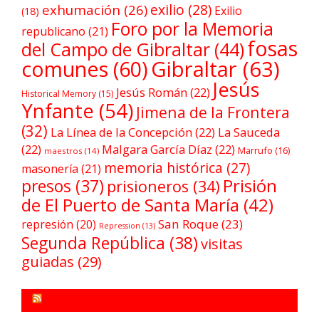
exilio
(28)
exhumación
(26)
Exilio
(18)
Foro por la Memoria
republicano
(21)
fosas
del Campo de Gibraltar
(44)
comunes
(60)
Gibraltar
(63)
Jesús
Jesús Román
(22)
Historical Memory
(15)
Ynfante
(54)
Jimena de la Frontera
(32)
La Línea de la Concepción
(22)
La Sauceda
(22)
Malgara García Díaz
(22)
Marrufo
(16)
maestros
(14)
memoria histórica
(27)
masonería
(21)
Prisión
presos
(37)
prisioneros
(34)
de El Puerto de Santa María
(42)
San Roque
(23)
represión
(20)
Repression
(13)
Segunda República
(38)
visitas
guiadas
(29)
FORO POR LA MEMORIA CAMPO DE GIBRALTAR