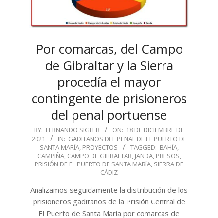
Por comarcas, del Campo
de Gibraltar y la Sierra
procedía el mayor
contingente de prisioneros
del penal portuense
2021-
BY:
FERNANDO SÍGLER
ON:
18 DE DICIEMBRE DE
2021
IN:
GADITANOS DEL PENAL DE EL PUERTO DE
12-
SANTA MARÍA
,
PROYECTOS
TAGGED:
BAHÍA
,
18
CAMPIÑA
,
CAMPO DE GIBRALTAR
,
JANDA
,
PRESOS
,
PRISIÓN DE EL PUERTO DE SANTA MARÍA
,
SIERRA DE
CÁDIZ
Analizamos seguidamente la distribución de los
prisioneros gaditanos de la Prisión Central de
El Puerto de Santa María por comarcas de