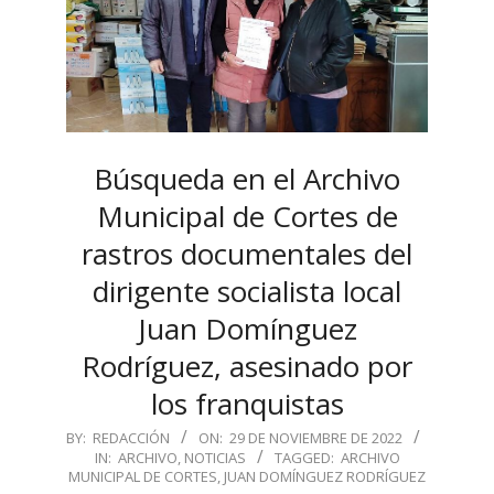
Búsqueda en el Archivo
Municipal de Cortes de
rastros documentales del
dirigente socialista local
Juan Domínguez
Rodríguez, asesinado por
los franquistas
2022-
BY:
REDACCIÓN
ON:
29 DE NOVIEMBRE DE 2022
IN:
ARCHIVO
,
NOTICIAS
TAGGED:
ARCHIVO
11-
MUNICIPAL DE CORTES
,
JUAN DOMÍNGUEZ RODRÍGUEZ
29