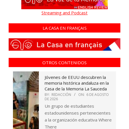
Streaming and Podcast
LA CASA EN FRANÇAIS
OTROS CONTENIDOS
Jóvenes de EEUU descubren la
memoria histórica andaluza en la
Casa de la Memoria La Sauceda
BY:
REDACCIÓN
ON:
6 DE AGOSTO
DE 2026
Un grupo de estudiantes
estadounidenses pertenecientes
a la organización educativa Where
There