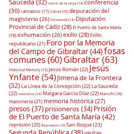
Sauceda
(32)
conferencia
cierre de la verja
(14)
(30)
depuración del
cántabros
(17)
Cárcel
(15)
Diputación
magisterio
(26)
Desbandá
(14)
Provincial de Cádiz
(28)
El Puerto de Santa María
exilio
(28)
exhumación
(26)
Exilio
(18)
Foro por la Memoria
republicano
(21)
fosas
del Campo de Gibraltar
(44)
comunes
(60)
Gibraltar
(63)
Jesús
Jesús Román
(22)
Historical Memory
(15)
Ynfante
(54)
Jimena de la Frontera
(32)
La Línea de la Concepción
(22)
La Sauceda
(22)
Malgara García Díaz
(22)
Marrufo
(16)
maestros
(14)
memoria histórica
(27)
masonería
(21)
Prisión
presos
(37)
prisioneros
(34)
de El Puerto de Santa María
(42)
San Roque
(23)
represión
(20)
Repression
(13)
Segunda República
(38)
visitas