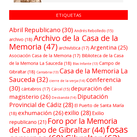
ETIQUETAS
Abril Republicano
(30)
Andrés Rebolledo
(15)
Archivo de la Casa de la
archivo
(18)
Memoria
(47)
Argentina
(25)
archivística
(17)
Asociación Casa de la Memoria
(17)
Biblioteca de la Casa
de la Memoria La Sauceda
(18)
Campo de
Blas Infante
(13)
Casa de la Memoria La
Gibraltar
(18)
Cantabria
(13)
Sauceda
(32)
conferencia
cierre de la verja
(14)
(30)
depuración del
cántabros
(17)
Cárcel
(15)
Diputación
magisterio
(26)
Desbandá
(14)
Provincial de Cádiz
(28)
El Puerto de Santa María
exilio
(28)
exhumación
(26)
Exilio
(18)
Foro por la Memoria
republicano
(21)
fosas
del Campo de Gibraltar
(44)