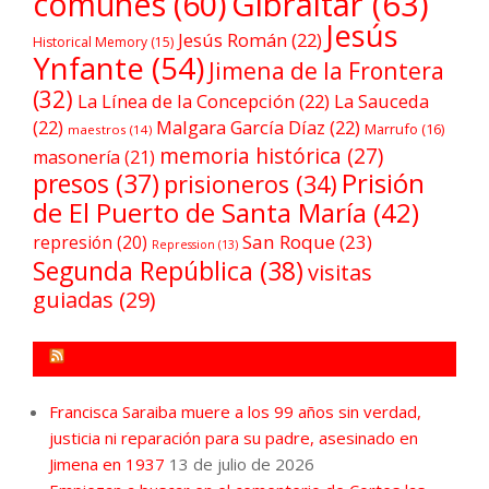
comunes
(60)
Gibraltar
(63)
Jesús
Jesús Román
(22)
Historical Memory
(15)
Ynfante
(54)
Jimena de la Frontera
(32)
La Línea de la Concepción
(22)
La Sauceda
(22)
Malgara García Díaz
(22)
Marrufo
(16)
maestros
(14)
memoria histórica
(27)
masonería
(21)
Prisión
presos
(37)
prisioneros
(34)
de El Puerto de Santa María
(42)
San Roque
(23)
represión
(20)
Repression
(13)
Segunda República
(38)
visitas
guiadas
(29)
FORO POR LA MEMORIA CAMPO DE GIBRALTAR
Francisca Saraiba muere a los 99 años sin verdad,
justicia ni reparación para su padre, asesinado en
Jimena en 1937
13 de julio de 2026