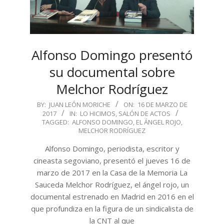
Alfonso Domingo presentó
su documental sobre
Melchor Rodríguez
2017-
BY:
JUAN LEÓN MORICHE
ON:
16 DE MARZO DE
2017
IN:
LO HICIMOS
,
SALÓN DE ACTOS
03-
TAGGED:
ALFONSO DOMINGO
,
EL ÁNGEL ROJO
,
16
MELCHOR RODRÍGUEZ
Alfonso Domingo, periodista, escritor y
cineasta segoviano, presentó el jueves 16 de
marzo de 2017 en la Casa de la Memoria La
Sauceda Melchor Rodríguez, el ángel rojo, un
documental estrenado en Madrid en 2016 en el
que profundiza en la figura de un sindicalista de
la CNT al que