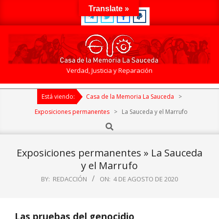
Skip
Translate »
to
content
Casa
Verdad, Justicia y Reparación
de
Primary
la
Está viendo:
Casa de la Memoria La Sauceda
>
Navigation
Memoria
Menu
Exposiciones permanentes
>
La Sauceda y el Marrufo
La
Search
Sauceda
Exposiciones permanentes »
La Sauceda
y el Marrufo
BY:
REDACCIÓN
ON:
4 DE AGOSTO DE 2020
Las pruebas del genocidio