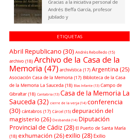
Gracias a la iniciativa personal de
Andrés Beffa García, profesor
jubilado y
ETIQUETAS
Abril Republicano
(30)
Andrés Rebolledo
(15)
Archivo de la Casa de la
archivo
(18)
Memoria
(47)
Argentina
(25)
archivística
(17)
Asociación Casa de la Memoria
(17)
Biblioteca de la Casa
de la Memoria La Sauceda
(18)
Campo de
Blas Infante
(13)
Casa de la Memoria La
Gibraltar
(18)
Cantabria
(13)
Sauceda
(32)
conferencia
cierre de la verja
(14)
(30)
depuración del
cántabros
(17)
Cárcel
(15)
Diputación
magisterio
(26)
Desbandá
(14)
Provincial de Cádiz
(28)
El Puerto de Santa María
exilio
(28)
exhumación
(26)
Exilio
(18)