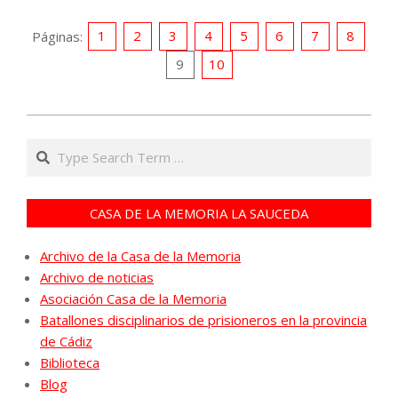
Páginas:
1
2
3
4
5
6
7
8
9
10
2020-
08-
Search
04
CASA DE LA MEMORIA LA SAUCEDA
Archivo de la Casa de la Memoria
Archivo de noticias
Asociación Casa de la Memoria
Batallones disciplinarios de prisioneros en la provincia
de Cádiz
Biblioteca
Blog