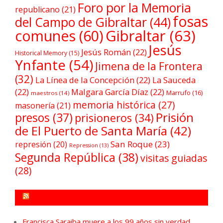
Foro por la Memoria
republicano
(21)
fosas
del Campo de Gibraltar
(44)
comunes
(60)
Gibraltar
(63)
Jesús
Jesús Román
(22)
Historical Memory
(15)
Ynfante
(54)
Jimena de la Frontera
(32)
La Línea de la Concepción
(22)
La Sauceda
(22)
Malgara García Díaz
(22)
Marrufo
(16)
maestros
(14)
memoria histórica
(27)
masonería
(21)
Prisión
presos
(37)
prisioneros
(34)
de El Puerto de Santa María
(42)
San Roque
(23)
represión
(20)
Repression
(13)
Segunda República
(38)
visitas guiadas
(28)
FORO POR LA MEMORIA CAMPO DE GIBRALTAR
Francisca Saraiba muere a los 99 años sin verdad,