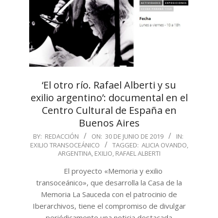
‘El otro río. Rafael Alberti y su
exilio argentino’: documental en el
Centro Cultural de España en
Buenos Aires
2019-
BY:
REDACCIÓN
ON:
30 DE JUNIO DE 2019
IN:
EXILIO TRANSOCEÁNICO
TAGGED:
ALICIA OVANDO
,
06-
ARGENTINA
,
EXILIO
,
RAFAEL ALBERTI
30
El proyecto «Memoria y exilio
transoceánico», que desarrolla la Casa de la
Memoria La Sauceda con el patrocinio de
Iberarchivos, tiene el compromiso de divulgar
periódicamente una noticia destacada