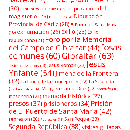
conferencia
cierre de la verja
(14)
(30)
depuración del
cántabros
(17)
Cárcel
(15)
Diputación
magisterio
(26)
Desbandá
(14)
Provincial de Cádiz
(28)
El Puerto de Santa María
exilio
(28)
exhumación
(26)
Exilio
(18)
Foro por la Memoria
republicano
(21)
fosas
del Campo de Gibraltar
(44)
comunes
(60)
Gibraltar
(63)
Jesús
Jesús Román
(22)
Historical Memory
(15)
Ynfante
(54)
Jimena de la Frontera
(32)
La Línea de la Concepción
(22)
La Sauceda
(22)
Malgara García Díaz
(22)
Marrufo
(16)
maestros
(14)
memoria histórica
(27)
masonería
(21)
Prisión
presos
(37)
prisioneros
(34)
de El Puerto de Santa María
(42)
San Roque
(23)
represión
(20)
Repression
(13)
Segunda República
(38)
visitas guiadas