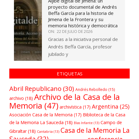
Aljibe digital de Jimena: un
proyecto documental de Andrés
Beffa García para la historia de
Jimena de la Frontera y su
memoria histórica y democrática
ON:
22 DE JULIO DE 2026
Gracias a la iniciativa personal de
Andrés Beffa García, profesor
jubilado y
ETIQUETAS
Abril Republicano
(30)
Andrés Rebolledo
(15)
Archivo de la Casa de la
archivo
(18)
Memoria
(47)
Argentina
(25)
archivística
(17)
Asociación Casa de la Memoria
(17)
Biblioteca de la Casa
de la Memoria La Sauceda
(18)
Campo de
Blas Infante
(13)
Casa de la Memoria La
Gibraltar
(18)
Cantabria
(13)
Sauceda
(32)