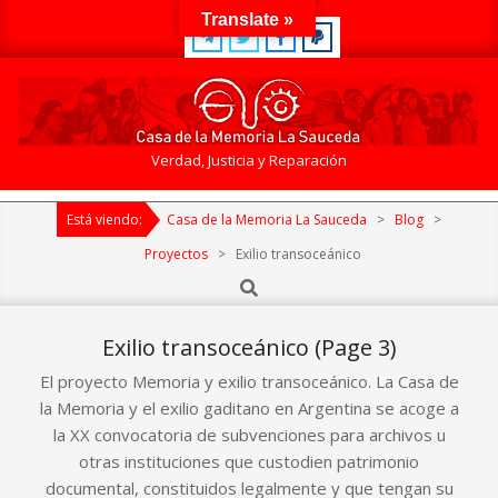
Skip
Translate »
to
content
Casa
Verdad, Justicia y Reparación
de
Primary
la
Está viendo:
Casa de la Memoria La Sauceda
>
Blog
>
Navigation
Memoria
Menu
Proyectos
>
Exilio transoceánico
La
Search
Sauceda
Exilio transoceánico
(Page 3)
El proyecto Memoria y exilio transoceánico. La Casa de
la Memoria y el exilio gaditano en Argentina se acoge a
la XX convocatoria de subvenciones para archivos u
otras instituciones que custodien patrimonio
documental, constituidos legalmente y que tengan su