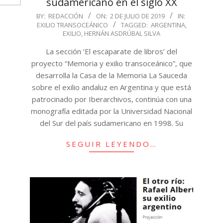
sudamericano en el siglo XX
2019-
BY:
REDACCIÓN
ON:
2 DE JULIO DE 2019
IN:
EXILIO TRANSOCEÁNICO
TAGGED:
ARGENTINA
,
07-
EXILIO
,
HERNÁN ASDRÚBAL SILVA
02
La sección ‘El escaparate de libros’ del
proyecto “Memoria y exilio transoceánico”, que
desarrolla la Casa de la Memoria La Sauceda
sobre el exilio andaluz en Argentina y que está
patrocinado por Iberarchivos, continúa con una
monografía editada por la Universidad Nacional
del Sur del país sudamericano en 1998. Su
SEGUIR LEYENDO…