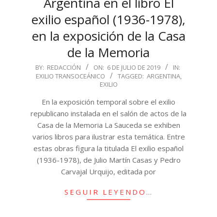
Argentina en el libro El
exilio español (1936-1978),
en la exposición de la Casa
de la Memoria
2019-
BY:
REDACCIÓN
ON:
6 DE JULIO DE 2019
IN:
EXILIO TRANSOCEÁNICO
TAGGED:
ARGENTINA
,
07-
EXILIO
06
En la exposición temporal sobre el exilio
republicano instalada en el salón de actos de la
Casa de la Memoria La Sauceda se exhiben
varios libros para ilustrar esta temática. Entre
estas obras figura la titulada El exilio español
(1936-1978), de Julio Martín Casas y Pedro
Carvajal Urquijo, editada por
SEGUIR LEYENDO…