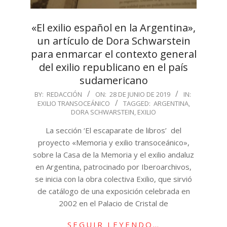
«El exilio español en la Argentina»,
un artículo de Dora Schwarstein
para enmarcar el contexto general
del exilio republicano en el país
sudamericano
2019-
BY:
REDACCIÓN
ON:
28 DE JUNIO DE 2019
IN:
EXILIO TRANSOCEÁNICO
TAGGED:
ARGENTINA
,
06-
DORA SCHWARSTEIN
,
EXILIO
28
La sección ‘El escaparate de libros’ del
proyecto «Memoria y exilio transoceánico»,
sobre la Casa de la Memoria y el exilio andaluz
en Argentina, patrocinado por Iberoarchivos,
se inicia con la obra colectiva Exilio, que sirvió
de catálogo de una exposición celebrada en
2002 en el Palacio de Cristal de
SEGUIR LEYENDO…