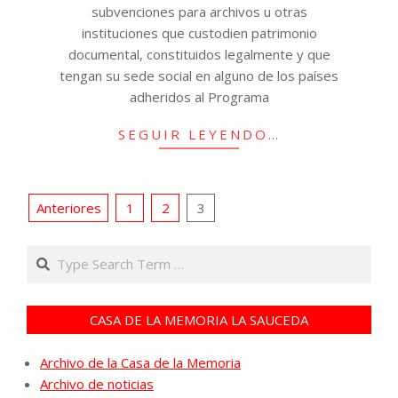
subvenciones para archivos u otras
instituciones que custodien patrimonio
documental, constituidos legalmente y que
tengan su sede social en alguno de los países
adheridos al Programa
SEGUIR LEYENDO…
Paginación
Anteriores
1
2
3
de
Search
entradas
CASA DE LA MEMORIA LA SAUCEDA
Archivo de la Casa de la Memoria
Archivo de noticias