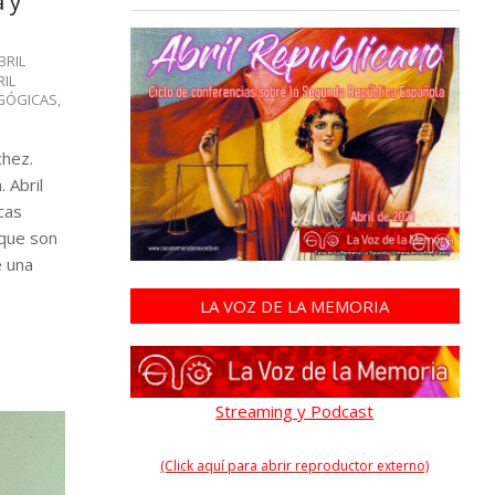
 y
BRIL
RIL
GÓGICAS
,
chez.
 Abril
cas
 que son
e una
LA VOZ DE LA MEMORIA
Streaming y Podcast
(Click aquí para abrir reproductor externo)