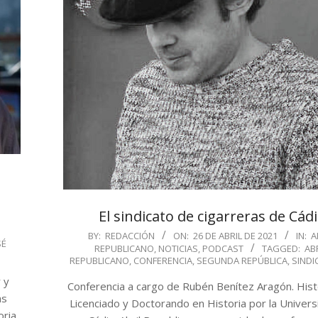
El sindicato de cigarreras de Cádi
2021-
BY:
REDACCIÓN
ON:
26 DE ABRIL DE 2021
IN:
A
SÉ
REPUBLICANO
,
NOTICIAS
,
PODCAST
TAGGED:
AB
04-
REPUBLICANO
,
CONFERENCIA
,
SEGUNDA REPÚBLICA
,
SINDI
26
 y
Conferencia a cargo de Rubén Benítez Aragón. Hist
as
Licenciado y Doctorando en Historia por la Univer
ria,