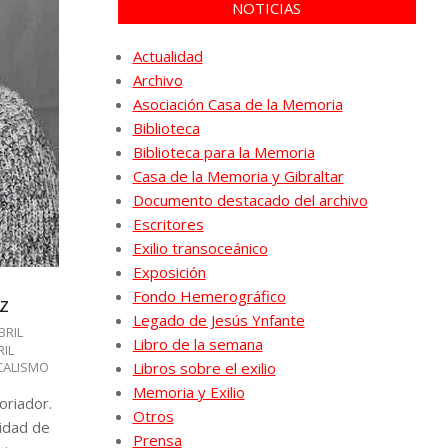
NOTICIAS
Actualidad
Archivo
Asociación Casa de la Memoria
Biblioteca
Biblioteca para la Memoria
Casa de la Memoria y Gibraltar
Documento destacado del archivo
Escritores
Exilio transoceánico
Exposición
Fondo Hemerográfico
z
Legado de Jesús Ynfante
BRIL
Libro de la semana
RIL
CALISMO
Libros sobre el exilio
Memoria y Exilio
oriador.
Otros
sidad de
Prensa