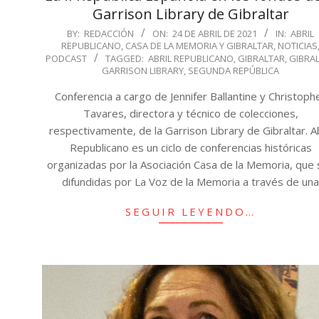
Garrison Library de Gibraltar
2021-
BY:
REDACCIÓN
ON:
24 DE ABRIL DE 2021
IN:
ABRIL
REPUBLICANO
,
CASA DE LA MEMORIA Y GIBRALTAR
,
NOTICIAS
04-
PODCAST
TAGGED:
ABRIL REPUBLICANO
,
GIBRALTAR
,
GIBRA
24
GARRISON LIBRARY
,
SEGUNDA REPÚBLICA
Conferencia a cargo de Jennifer Ballantine y Christoph
Tavares, directora y técnico de colecciones,
respectivamente, de la Garrison Library de Gibraltar. Ab
Republicano es un ciclo de conferencias históricas
organizadas por la Asociación Casa de la Memoria, que
difundidas por La Voz de la Memoria a través de un
SEGUIR LEYENDO…