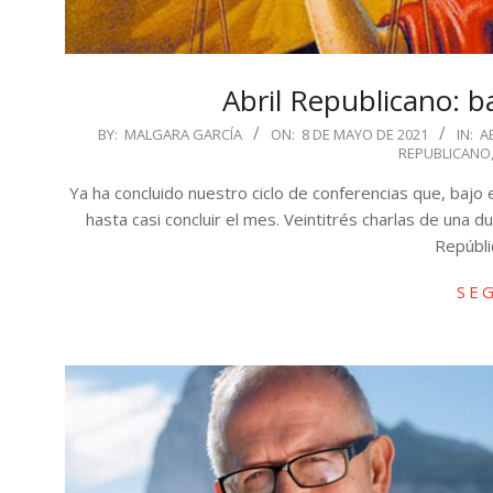
Abril Republicano: b
2021-
BY:
MALGARA GARCÍA
ON:
8 DE MAYO DE 2021
IN:
A
REPUBLICANO
05-
08
Ya ha concluido nuestro ciclo de conferencias que, bajo e
hasta casi concluir el mes. Veintitrés charlas de una d
Repúbli
SE