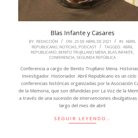
Blas Infante y Casares
2021-
BY:
REDACCIÓN
ON:
25 DE ABRIL DE 2021
IN:
ABRIL
REPUBLICANO
,
NOTICIAS
,
PODCAST
TAGGED:
ABRIL
04-
REPUBLICANO
,
BENITO TRUJILLANO MENA
,
BLAS INFANTE
,
25
CONFERENCIA
,
SEGUNDA REPÚBLICA
Conferencia a cargo de Benito Trujillano Mena. Historia
Investigador. Historiador. Abril Republicano es un ciclo
conferencias históricas organizadas por la Asociación C
de la Memoria, que son difundidas por La Voz de la Mem
a través de una sucesión de intervenciones divulgativas 
largo del mes de abril
SEGUIR LEYENDO…