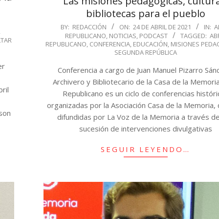
Las misiones pedagógicas, cultura
bibliotecas para el pueblo
2021-
BY:
REDACCIÓN
ON:
24 DE ABRIL DE 2021
IN:
A
,
REPUBLICANO
,
NOTICIAS
,
PODCAST
TAGGED:
AB
04-
LTAR
REPUBLICANO
,
CONFERENCIA
,
EDUCACIÓN
,
MISIONES PEDA
24
SEGUNDA REPÚBLICA
er
Conferencia a cargo de Juan Manuel Pizarro Sán
Archivero y Bibliotecario de la Casa de la Memoria.
ril
Republicano es un ciclo de conferencias históri
organizadas por la Asociación Casa de la Memoria,
 son
difundidas por La Voz de la Memoria a través d
a
sucesión de intervenciones divulgativas
SEGUIR LEYENDO…