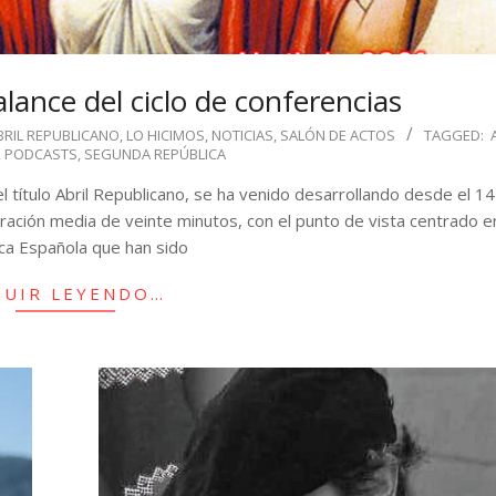
alance del ciclo de conferencias
BRIL REPUBLICANO
,
LO HICIMOS
,
NOTICIAS
,
SALÓN DE ACTOS
TAGGED:
,
PODCASTS
,
SEGUNDA REPÚBLICA
l título Abril Republicano, se ha venido desarrollando desde el 14
uración media de veinte minutos, con el punto de vista centrado en 
ca Española que han sido
GUIR LEYENDO…