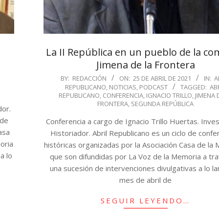
La II República en un pueblo de la co
Jimena de la Frontera
2021-
BY:
REDACCIÓN
ON:
25 DE ABRIL DE 2021
IN:
A
REPUBLICANO
,
NOTICIAS
,
PODCAST
TAGGED:
AB
04-
REPUBLICANO
,
CONFERENCIA
,
IGNACIO TRILLO
,
JIMENA 
25
FRONTERA
,
SEGUNDA REPÚBLICA
dor.
 de
Conferencia a cargo de Ignacio Trillo Huertas. Inves
asa
Historiador. Abril Republicano es un ciclo de confe
oria
históricas organizadas por la Asociación Casa de la
a lo
que son difundidas por La Voz de la Memoria a tr
una sucesión de intervenciones divulgativas a lo la
mes de abril de
SEGUIR LEYENDO…