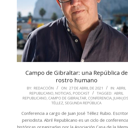
Campo de Gibraltar: una República de
rostro humano
2021-
BY:
REDACCIÓN
ON:
27 DE ABRIL DE 2021
IN:
ABRIL
REPUBLICANO
,
NOTICIAS
,
PODCAST
TAGGED:
ABRIL
04-
REPUBLICANO
,
CAMPO DE GIBRALTAR
,
CONFERENCIA
,
JUAN JO
27
TÉLLEZ
,
SEGUNDA REPÚBLICA
Conferencia a cargo de Juan José Téllez Rubio. Escritor
periodista. Abril Republicano es un ciclo de conferenci
históricas organizadas por la Asociación Casa de la Memo