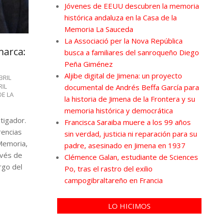
Jóvenes de EEUU descubren la memoria
histórica andaluza en la Casa de la
Memoria La Sauceda
La Associació per la Nova República
marca:
busca a familiares del sanroqueño Diego
Peña Giménez
Aljibe digital de Jimena: un proyecto
BRIL
RIL
documental de Andrés Beffa García para
DE LA
la historia de Jimena de la Frontera y su
memoria histórica y democrática
tigador.
Francisca Saraiba muere a los 99 años
rencias
sin verdad, justicia ni reparación para su
 Memoria,
padre, asesinado en Jimena en 1937
avés de
Clémence Galan, estudiante de Sciences
rgo del
Po, tras el rastro del exilio
campogibraltareño en Francia
LO HICIMOS