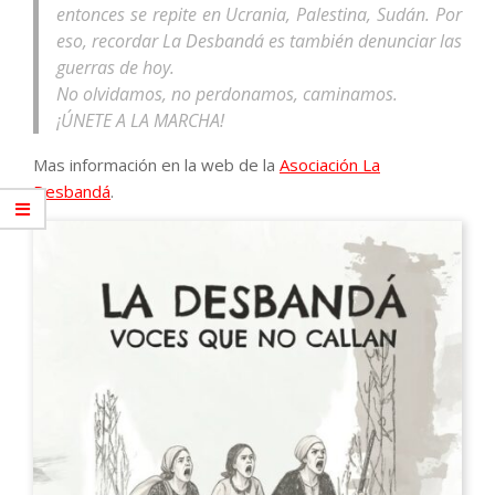
entonces se repite en Ucrania, Palestina, Sudán. Por
eso, recordar La Desbandá es también denunciar las
guerras de hoy.
No olvidamos, no perdonamos, caminamos.
¡ÚNETE A LA MARCHA!
Mas información en la web de la
Asociación La
Desbandá
.