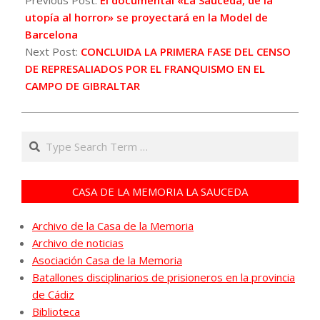
Previous Post:
El documental «La Sauceda, de la
09
utopía al horror» se proyectará en la Model de
Barcelona
Next Post:
CONCLUIDA LA PRIMERA FASE DEL CENSO
DE REPRESALIADOS POR EL FRANQUISMO EN EL
CAMPO DE GIBRALTAR
Search
CASA DE LA MEMORIA LA SAUCEDA
Archivo de la Casa de la Memoria
Archivo de noticias
Asociación Casa de la Memoria
Batallones disciplinarios de prisioneros en la provincia
de Cádiz
Biblioteca