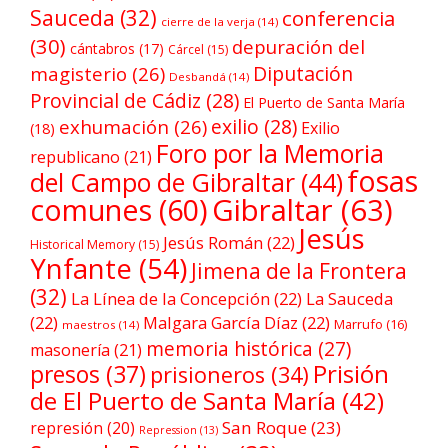
Sauceda
(32)
conferencia
cierre de la verja
(14)
(30)
depuración del
cántabros
(17)
Cárcel
(15)
Diputación
magisterio
(26)
Desbandá
(14)
Provincial de Cádiz
(28)
El Puerto de Santa María
exilio
(28)
exhumación
(26)
Exilio
(18)
Foro por la Memoria
republicano
(21)
fosas
del Campo de Gibraltar
(44)
comunes
(60)
Gibraltar
(63)
Jesús
Jesús Román
(22)
Historical Memory
(15)
Ynfante
(54)
Jimena de la Frontera
(32)
La Línea de la Concepción
(22)
La Sauceda
(22)
Malgara García Díaz
(22)
Marrufo
(16)
maestros
(14)
memoria histórica
(27)
masonería
(21)
Prisión
presos
(37)
prisioneros
(34)
de El Puerto de Santa María
(42)
San Roque
(23)
represión
(20)
Repression
(13)