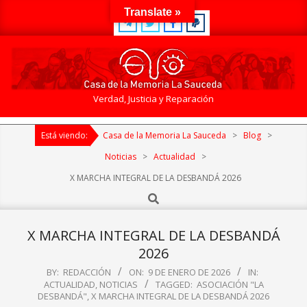
Skip
Translate »
to
content
Casa
Verdad, Justicia y Reparación
de
Primary
la
Está viendo:
Casa de la Memoria La Sauceda
>
Blog
>
Navigation
Memoria
Menu
Noticias
>
Actualidad
>
La
X MARCHA INTEGRAL DE LA DESBANDÁ 2026
Sauceda
Search
X MARCHA INTEGRAL DE LA DESBANDÁ
2026
BY:
REDACCIÓN
ON:
9 DE ENERO DE 2026
IN:
ACTUALIDAD
,
NOTICIAS
TAGGED:
ASOCIACIÓN "LA
DESBANDÁ"
,
X MARCHA INTEGRAL DE LA DESBANDÁ 2026