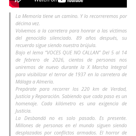
La Memoria tiene un camino. Y lo recorreremos por
décima vez.
Volvemos a la carretera para honrar a las víctimas
del genocidio silenciado. 89 años después, su
recuerdo sigue siendo nuestra brújula.
Bajo el lema “VOCES QUE NO CALLAN” Del 5 al 14
de febrero de 2026, cientos de personas nos
uniremos de nuevo durante la X Marcha Integral
para visibilizar el terror de 1937 en la carretera de
Málaga a Almería.
Prepárate para recorrer los 220 km de Verdad,
Justicia y Reparación. Sabiendo que cada paso es un
homenaje. Cada kilómetro es una exigencia de
Justicia.
La Desbandá no es solo pasado. Es presente.
Millones de personas en el mundo siguen siendo
desplazadas por conflictos armados. El horror de