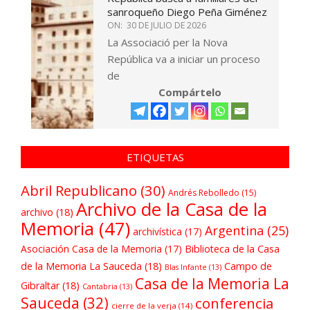
sanroqueño Diego Peña Giménez
ON:
30 DE JULIO DE 2026
La Associació per la Nova
República va a iniciar un proceso
de
Compártelo
ETIQUETAS
Abril Republicano
(30)
Andrés Rebolledo
(15)
Archivo de la Casa de la
archivo
(18)
Memoria
(47)
Argentina
(25)
archivística
(17)
Asociación Casa de la Memoria
(17)
Biblioteca de la Casa
de la Memoria La Sauceda
(18)
Campo de
Blas Infante
(13)
Casa de la Memoria La
Gibraltar
(18)
Cantabria
(13)
Sauceda
(32)
conferencia
cierre de la verja
(14)