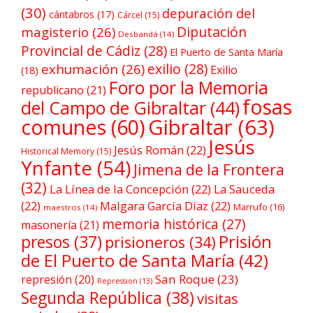
(30)
depuración del
cántabros
(17)
Cárcel
(15)
Diputación
magisterio
(26)
Desbandá
(14)
Provincial de Cádiz
(28)
El Puerto de Santa María
exilio
(28)
exhumación
(26)
Exilio
(18)
Foro por la Memoria
republicano
(21)
fosas
del Campo de Gibraltar
(44)
comunes
(60)
Gibraltar
(63)
Jesús
Jesús Román
(22)
Historical Memory
(15)
Ynfante
(54)
Jimena de la Frontera
(32)
La Línea de la Concepción
(22)
La Sauceda
(22)
Malgara García Díaz
(22)
Marrufo
(16)
maestros
(14)
memoria histórica
(27)
masonería
(21)
Prisión
presos
(37)
prisioneros
(34)
de El Puerto de Santa María
(42)
San Roque
(23)
represión
(20)
Repression
(13)
Segunda República
(38)
visitas