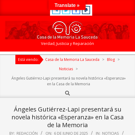
Skip
Translate »
to
content
Casa
Verdad, Justicia y Reparación
de
Primary
la
Está viendo:
Casa de la Memoria La Sauceda
>
Blog
>
Navigation
Memoria
Menu
Noticias
>
La
Ángeles Gutiérrez-Lapi presentará su novela histórica «Esperanza»
Sauceda
en la Casa de la Memoria
Search
Ángeles Gutiérrez-Lapi presentará su
novela histórica «Esperanza» en la Casa
de la Memoria
BY:
REDACCIÓN
ON:
6 DE JUNIO DE 2025
IN:
NOTICIAS