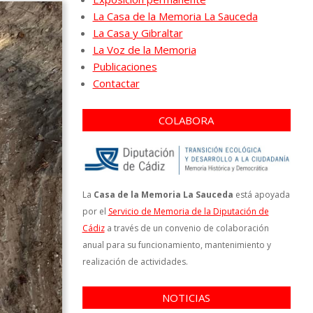
La Casa de la Memoria La Sauceda
La Casa y Gibraltar
La Voz de la Memoria
Publicaciones
Contactar
COLABORA
La
Casa de la Memoria La Sauceda
está apoyada
por el
Servicio de Memoria de la Diputación de
Cádiz
a través de un convenio de colaboración
anual para su funcionamiento, mantenimiento y
realización de actividades.
NOTICIAS