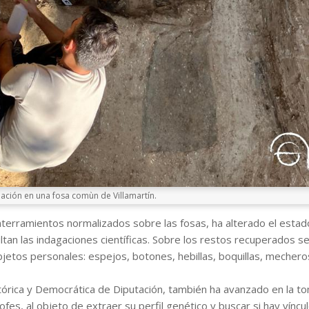
ción en una fosa comùn de Villamartín.
nterramientos normalizados sobre las fosas, ha alterado el estad
tan las indagaciones científicas. Sobre los restos recuperados se
jetos personales: espejos, botones, hebillas, boquillas, mecher
stórica y Democrática de Diputación, también ha avanzado en la t
fes, al objeto de extraer su perfil genético y buscar si hay víncul