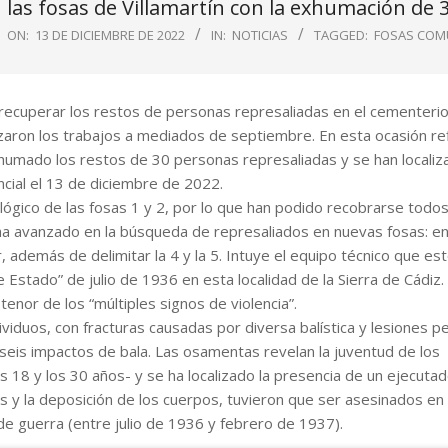
 las fosas de Villamartín con la exhumación de
ON:
13 DE DICIEMBRE DE 2022
IN:
NOTICIAS
TAGGED:
FOSAS COM
a recuperar los restos de personas represaliadas en el cementeri
aron los trabajos a mediados de septiembre. En esta ocasión ref
humado los restos de 30 personas represaliadas y se han localiz
cial el 13 de diciembre de 2022.
lógico de las fosas 1 y 2, por lo que han podido recobrarse todos
 ha avanzado en la búsqueda de represaliados en nuevas fosas: e
r, además de delimitar la 4 y la 5. Intuye el equipo técnico que es
 Estado” de julio de 1936 en esta localidad de la Sierra de Cádiz
enor de los “múltiples signos de violencia”.
ividuos, con fracturas causadas por diversa balística y lesiones 
seis impactos de bala. Las osamentas revelan la juventud de los
 18 y los 30 años- y se ha localizado la presencia de un ejecut
as y la deposición de los cuerpos, tuvieron que ser asesinados en
e guerra (entre julio de 1936 y febrero de 1937).