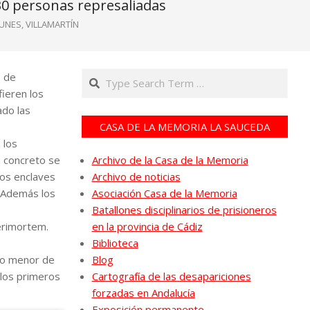
 30 personas represaliadas
UNES
,
VILLAMARTÍN
Search
o de
ieren los
ado las
CASA DE LA MEMORIA LA SAUCEDA
 los
n concreto se
Archivo de la Casa de la Memoria
tos enclaves
Archivo de noticias
. Además los
Asociación Casa de la Memoria
Batallones disciplinarios de prisioneros
perimortem.
en la provincia de Cádiz
Biblioteca
ado menor de
Blog
 los primeros
Cartografía de las desapariciones
forzadas en Andalucía
Exposición permanente