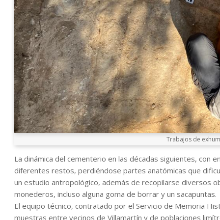
Trabajos de exhuma
La dinámica del cementerio en las décadas siguientes, con e
diferentes restos, perdiéndose partes anatómicas que dificul
un estudio antropológico, además de recopilarse diversos ob
monederos, incluso alguna goma de borrar y un sacapuntas.
El equipo técnico, contratado por el Servicio de Memoria Hi
muestras entre vecinos de Villamartín y de poblaciones limítro