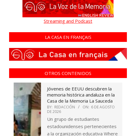
Streaming and Podcast
LA CASA EN FRANÇAIS
OTROS CONTENIDOS
Jóvenes de EEUU descubren la
memoria histórica andaluza en la
Casa de la Memoria La Sauceda
BY:
REDACCIÓN
ON:
6 DE AGOSTO
DE 2026
Un grupo de estudiantes
estadounidenses pertenecientes
a la organización educativa Where