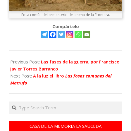
Fosa común del cementerio de Jimena de la Frontera.
Compártelo
2021-
07-
Previous Post:
Las fases de la guerra, por Francisco
19
Javier Torres Barranco
Next Post:
A la luz el libro
Las fosas comunes del
Marrufo
Search
CASA DE LA MEMORIA LA SAUCEDA