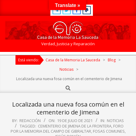
Skip
Translate »
to
content
Casa
Verdad, Justicia y Reparación
de
Primary
la
Está viendo:
Casa de la Memoria La Sauceda
>
Blog
>
Navigation
Memoria
Menu
Noticias
>
La
Localizada una nueva fosa común en el cementerio de Jimena
Sauceda
Search
Localizada una nueva fosa común en el
cementerio de Jimena
BY:
REDACCIÓN
ON:
19 DE JULIO DE 2021
IN:
NOTICIAS
TAGGED:
CEMENTERIO DE JIMENA DE LA FRONTERA
,
FORO
POR LA MEMORIA DEL CAMPO DE GIBRALTAR
,
FOSAS COMUNES
,