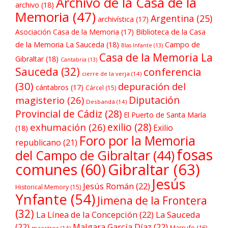
Archivo de la Casa de la
archivo
(18)
Memoria
(47)
Argentina
(25)
archivística
(17)
Asociación Casa de la Memoria
(17)
Biblioteca de la Casa
de la Memoria La Sauceda
(18)
Campo de
Blas Infante
(13)
Casa de la Memoria La
Gibraltar
(18)
Cantabria
(13)
Sauceda
(32)
conferencia
cierre de la verja
(14)
(30)
depuración del
cántabros
(17)
Cárcel
(15)
Diputación
magisterio
(26)
Desbandá
(14)
Provincial de Cádiz
(28)
El Puerto de Santa María
exilio
(28)
exhumación
(26)
Exilio
(18)
Foro por la Memoria
republicano
(21)
fosas
del Campo de Gibraltar
(44)
comunes
(60)
Gibraltar
(63)
Jesús
Jesús Román
(22)
Historical Memory
(15)
Ynfante
(54)
Jimena de la Frontera
(32)
La Línea de la Concepción
(22)
La Sauceda
(22)
Malgara García Díaz
(22)
Marrufo
(16)
maestros
(14)