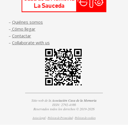
–
Quiénes somos
–
Cómo llegar
–
Contactar
–
Collaborate with us
Sitio web de la
Asociación Casa de la Memoria
ISSN: 2792-4386
Reservados todos los derechos © 2019-2026
Aviso Legal
-
Política de Privacidad
-
Política de
cookies