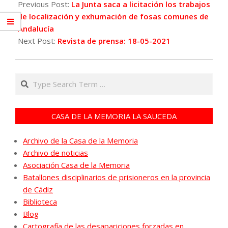
05-
Previous Post:
La Junta saca a licitación los trabajos
18
de localización y exhumación de fosas comunes de
Andalucía
Next Post:
Revista de prensa: 18-05-2021
Search
CASA DE LA MEMORIA LA SAUCEDA
Archivo de la Casa de la Memoria
Archivo de noticias
Asociación Casa de la Memoria
Batallones disciplinarios de prisioneros en la provincia
de Cádiz
Biblioteca
Blog
Cartografía de las desapariciones forzadas en