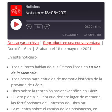
Noticiero
Noticiero: 18-05-2021
Reproducir
1x
00:00
/
6 m.
episodio
SUSCRIBIR
COMPARTIR
Descargar archivo
|
Reproducir en una nueva ventana
|
Duración: 6 m.
|
Grabado el 18 de mayo de 2021
COMPAR
En este noticiero:
FEED RSS
TIR
Tres autores hablan de sus últimos libros en
La Voz
de la Memoria
.
ENLACE
Tres becas para estudios de memoria histórica de la
provincia de Cádiz.
Libro sobre la represión nacional-católica en Cádiz.
INCRUST
El Foro pide a la Junta que declare lugar de memoria
AR
las fortificaciones del Estrecho de Gibraltar.
La muestra sobre el camino de los prisioneros, en