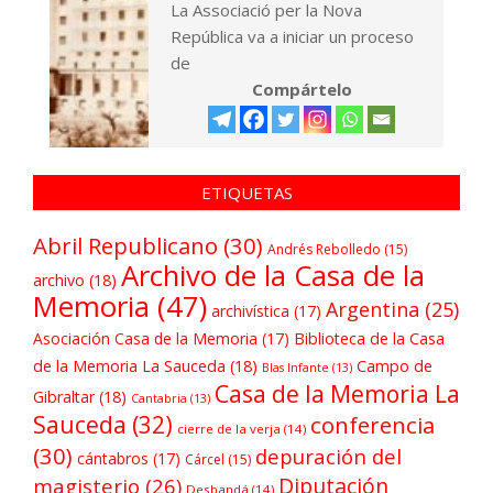
La Associació per la Nova
República va a iniciar un proceso
de
Compártelo
ETIQUETAS
Abril Republicano
(30)
Andrés Rebolledo
(15)
Archivo de la Casa de la
archivo
(18)
Memoria
(47)
Argentina
(25)
archivística
(17)
Asociación Casa de la Memoria
(17)
Biblioteca de la Casa
de la Memoria La Sauceda
(18)
Campo de
Blas Infante
(13)
Casa de la Memoria La
Gibraltar
(18)
Cantabria
(13)
Sauceda
(32)
conferencia
cierre de la verja
(14)
(30)
depuración del
cántabros
(17)
Cárcel
(15)
Diputación
magisterio
(26)
Desbandá
(14)