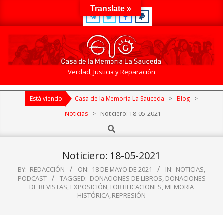
Skip
Translate »
to
content
Casa
Verdad, Justicia y Reparación
de
Primary
la
Está viendo:
Casa de la Memoria La Sauceda
>
Blog
>
Navigation
Memoria
Menu
Noticias
>
Noticiero: 18-05-2021
La
Search
Sauceda
Noticiero: 18-05-2021
BY:
REDACCIÓN
ON:
18 DE MAYO DE 2021
IN:
NOTICIAS
,
PODCAST
TAGGED:
DONACIONES DE LIBROS
,
DONACIONES
DE REVISTAS
,
EXPOSICIÓN
,
FORTIFICACIONES
,
MEMORIA
HISTÓRICA
,
REPRESIÓN