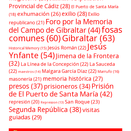
Provincial de Cádiz
(28)
El Puerto de Santa María
exilio
(28)
exhumación
(26)
Exilio
(18)
Foro por la Memoria
republicano
(21)
fosas
del Campo de Gibraltar
(44)
comunes
(60)
Gibraltar
(63)
Jesús
Jesús Román
(22)
Historical Memory
(15)
Ynfante
(54)
Jimena de la Frontera
(32)
La Línea de la Concepción
(22)
La Sauceda
(22)
Malgara García Díaz
(22)
Marrufo
(16)
maestros
(14)
memoria histórica
(27)
masonería
(21)
Prisión
presos
(37)
prisioneros
(34)
de El Puerto de Santa María
(42)
San Roque
(23)
represión
(20)
Repression
(13)
Segunda República
(38)
visitas
guiadas
(29)