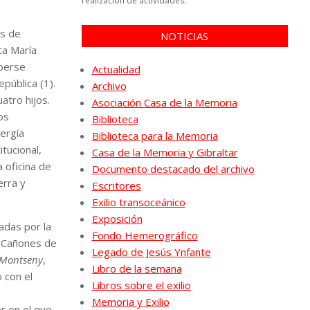
realización de actividades.
os de
NOTICIAS
ta María
aberse
Actualidad
pública (1).
Archivo
atro hijos.
Asociación Casa de la Memoria
os
Biblioteca
nergía
Biblioteca para la Memoria
itucional,
Casa de la Memoria y Gibraltar
 oficina de
Documento destacado del archivo
erra y
Escritores
Exilio transoceánico
Exposición
adas por la
Fondo Hemerográfico
de Cañones de
Legado de Jesús Ynfante
Montseny
,
Libro de la semana
 con el
Libros sobre el exilio
Memoria y Exilio
r en el que