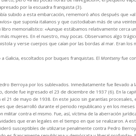
apresado por la escuadra franquista (3).
 había subido a esta embarcación, rememoró años después que «a
navíos» que suponía italianos y que custodiaban más de una veint
 libro memorialístico: «Aunque estábamos relativamente cerca u
an más mujeres. En el nuestro, muy pocas. Observamos algo trági
stola y verse cuerpos que caían por las bordas al mar. Eran los m
 Galicia, escoltados por buques franquistas. El
Montseny
fue co
edro Berroya por los sublevados. Inmediatamente fue llevado a la
ao, donde fue ingresado el 23 de diciembre de 1937 (6). En la capit
l 21 de mayo de 1938. En este juicio sin garantías procesales, el
les que desarrolló durante el periodo republicano y en los meses
n militar contra el mismo. Fue, así, víctima de la aberración jurídi
ctividades que eran legales en el tiempo en que se realizaron. A es
sideró susceptibles de utilizarse penalmente contra Pedro Berroy
esado es francamente republicana y demócrata y liberal profunda». E