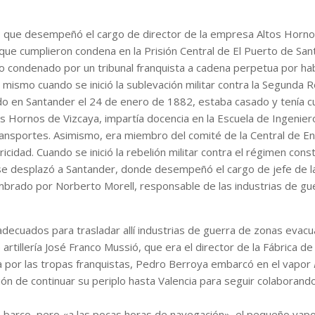
no, que desempeñó el cargo de director de la empresa Altos Horn
 que cumplieron condena en la Prisión Central de El Puerto de San
do condenado por un tribunal franquista a cadena perpetua por h
ismo cuando se inició la sublevación militar contra la Segunda Re
do en Santander el 24 de enero de 1882, estaba casado y tenía cu
os Hornos de Vizcaya, impartía docencia en la Escuela de Ingenier
Transportes. Asimismo, era miembro del comité de la Central de E
ricidad. Cuando se inició la rebelión militar contra el régimen const
 se desplazó a Santander, donde desempeñó el cargo de jefe de la
ombrado por Norberto Morell, responsable de las industrias de gu
adecuados para trasladar allí industrias de guerra de zonas evacu
artillería José Franco Mussió, que era el director de la Fábrica 
ana por las tropas franquistas, Pedro Berroya embarcó en el vapor
ción de continuar su periplo hasta Valencia para seguir colaborando
 barco, pero «a las pocas horas de navegación», el pequeño vapo