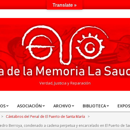
Translate »
Verdad, Justicia y Reparación
TOS
ASOCIACIÓN
ARCHIVO
BIBLIOTECA
EXPOS
>
Cántabros del Penal de El Puerto de Santa María
>
o Pedro Berroya, condenado a cadena perpetua y encarcelado en El Puerto de Sa