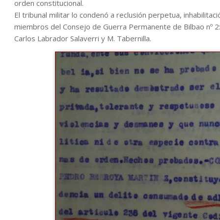
orden constitucional.
El tribunal militar lo condenó a reclusión perpetua, inhabilita
miembros del Consejo de Guerra Permanente de Bilbao nº 2:
Carlos Labrador Salaverri y M. Tabernilla.