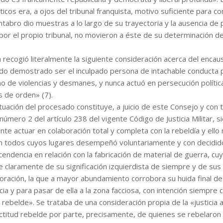
ticos era, a ojos del tribunal franquista, motivo suficiente para co
ántabro dio muestras a lo largo de su trayectoria y la ausencia de
por el propio tribunal, no movieron a éste de su determinación d
 recogió literalmente la siguiente consideración acerca del enca
dado demostrado ser el inculpado persona de intachable conducta 
 de violencias y desmanes, y nunca actuó en persecución política
 de orden» (7).
tuación del procesado constituye, a juicio de este Consejo y con 
número 2 del artículo 238 del vigente Código de Justicia Militar, s
te actuar en colaboración total y completa con la rebeldía y ello
 en todos cuyos lugares desempeñó voluntariamente y con decidi
cendencia en relación con la fabricación de material de guerra, cuy
e claramente de su significación izquierdista de siempre y de sus
boración, la que a mayor abundamiento corrobora su huida final de
cia y para pasar de ella a la zona facciosa, con intención siempre
 rebelde». Se trataba de una consideración propia de la «justicia a
actitud rebelde por parte, precisamente, de quienes se rebelaron 