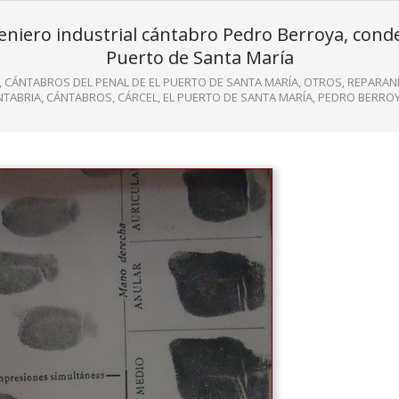
ingeniero industrial cántabro Pedro Berroya, con
Puerto de Santa María
,
CÁNTABROS DEL PENAL DE EL PUERTO DE SANTA MARÍA
,
OTROS
,
REPARAND
NTABRIA
,
CÁNTABROS
,
CÁRCEL
,
EL PUERTO DE SANTA MARÍA
,
PEDRO BERROY