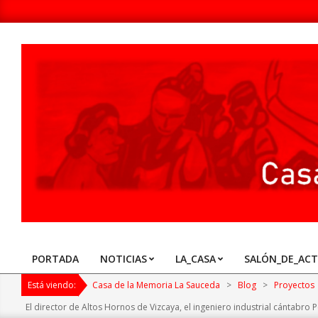
Skip
to
content
Casa
de
la
Memoria
PORTADA
NOTICIAS
LA_CASA
SALÓN_DE_AC
Primary
La
Navigation
Está viendo:
Casa de la Memoria La Sauceda
>
Blog
>
Proyectos
Sauceda
Menu
El director de Altos Hornos de Vizcaya, el ingeniero industrial cántabr