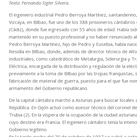
Texto: Fernando Sígler Silvera.
El ingeniero industrial Pedro Berroya Martínez, santanderi
Vizcaya, en Bilbao, fue uno de los 388 prisioneros cántabros
(Cádiz), donde fue ingresado con 55 años de edad. Había si
mantenido en su puesto profesional y no haber renunciado al m
Pedro Berroya Martínez, hijo de Pedro y Eusebia, había naci
Residía en Bilbao, donde, además de director técnico de Alt
Industriales, como catedrático de Metalurgia, Siderurgia y 
Eléctrica, encargada de la distribución y regulación de la elect
previamente a la toma de Bilbao por las tropas franquistas,
fabricación de material de guerra, puesto para el que fue n
armamento del Gobierno republicano.
De la capital cántabra marchó a Asturias para buscar locales 
República. En Gijón actuó como asesor técnico del coronel de 
Trubia (2). En la víspera de la ocupación de la ciudad asturi
cuyo destino era Francia. El ingeniero cántabro tenía la inten
Gobierno legítimo.
En la tarde-noche del 20 de octubre de 1937 se subió a este