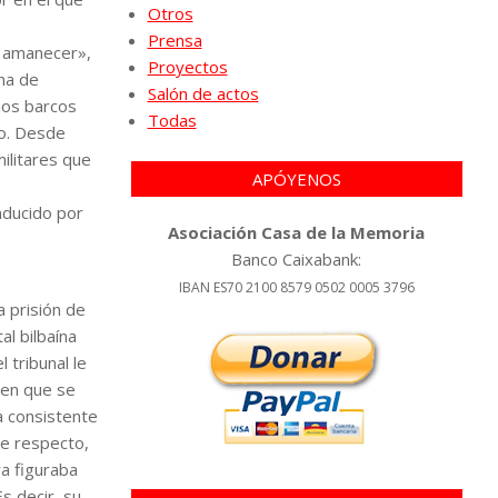
Otros
Prensa
l amanecer»,
Proyectos
ena de
Salón de actos
nos barcos
Todas
co. Desde
ilitares que
APÓYENOS
nducido por
Asociación Casa de la Memoria
Banco Caixabank:
IBAN ES70 2100 8579 0502 0005 3796
 prisión de
al bilbaína
 tribunal le
 en que se
ca consistente
te respecto,
a figuraba
s decir, su