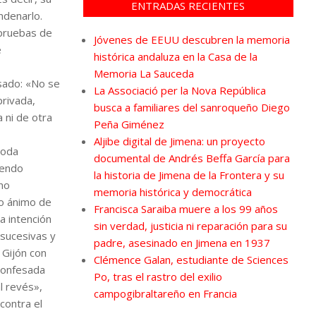
ENTRADAS RECIENTES
ndenarlo.
 pruebas de
Jóvenes de EEUU descubren la memoria
e
histórica andaluza en la Casa de la
Memoria La Sauceda
usado: «No se
La Associació per la Nova República
privada,
busca a familiares del sanroqueño Diego
 ni de otra
Peña Giménez
Aljibe digital de Jimena: un proyecto
toda
documental de Andrés Beffa García para
iendo
la historia de Jimena de la Frontera y su
 no
memoria histórica y democrática
do ánimo de
Francisca Saraiba muere a los 99 años
a intención
sin verdad, justicia ni reparación para su
 sucesivas y
padre, asesinado en Jimena en 1937
 Gijón con
Clémence Galan, estudiante de Sciences
 confesada
Po, tras el rastro del exilio
l revés»,
campogibraltareño en Francia
contra el