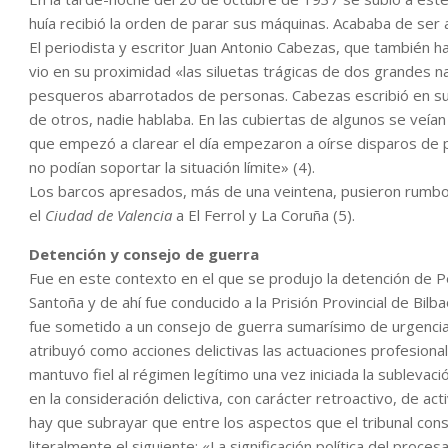
huía recibió la orden de parar sus máquinas. Acababa de ser 
El periodista y escritor Juan Antonio Cabezas, que también
vio en su proximidad «las siluetas trágicas de dos grandes 
pesqueros abarrotados de personas. Cabezas escribió en su
de otros, nadie hablaba. En las cubiertas de algunos se veí
que empezó a clarear el día empezaron a oírse disparos de pi
no podían soportar la situación límite» (4).
Los barcos apresados, más de una veintena, pusieron rumbo a
el
Ciudad de Valencia
a El Ferrol y La Coruña (5).
Detención y consejo de guerra
Fue en este contexto en el que se produjo la detención de P
Santoña y de ahí fue conducido a la Prisión Provincial de Bilb
fue sometido a un consejo de guerra sumarísimo de urgencia e
atribuyó como acciones delictivas las actuaciones profesiona
mantuvo fiel al régimen legítimo una vez iniciada la sublevació
en la consideración delictiva, con carácter retroactivo, de a
hay que subrayar que entre los aspectos que el tribunal con
literalmente el siguiente: «La significación política del proc