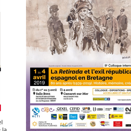
l
 la