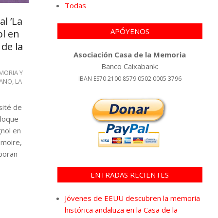
Todas
l ‘La
APÓYENOS
ol en
 de la
Asociación Casa de la Memoria
Banco Caixabank:
MORIA Y
IBAN ES70 2100 8579 0502 0005 3796
CANO
,
LA
sité de
lloque
gnol en
émoire,
aboran
ENTRADAS RECIENTES
Jóvenes de EEUU descubren la memoria
histórica andaluza en la Casa de la