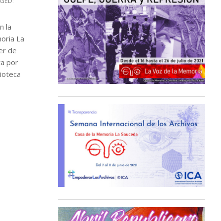
GED:
n la
moria La
ler de
ta por
lioteca