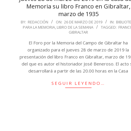
Memoria su libro Franco en Gibraltar,
marzo de 1935
2019-
BY:
REDACCIÓN
ON:
26 DE MARZO DE 2019
IN:
BIBLIOT
PARA LA MEMORIA
,
LIBRO DE LA SEMANA
TAGGED:
FRANC
03-
GIBRALTAR
26
El Foro por la Memoria del Campo de Gibraltar ha
organizado para el jueves 28 de marzo de 2019 la
presentación del libro Franco en Gibraltar, marzo de 1
del que es autor el historiador José Beneroso. El acto
desarrollará a partir de las 20.00 horas en la Casa
SEGUIR LEYENDO…