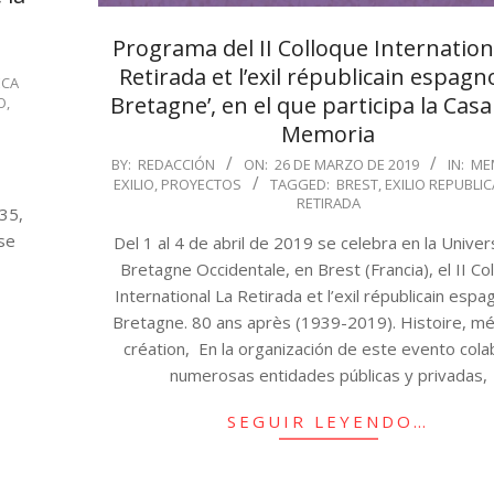
Programa del II Colloque Internationa
Retirada et l’exil républicain espagn
ECA
Bretagne’, en el que participa la Casa
O
,
Memoria
2019-
BY:
REDACCIÓN
ON:
26 DE MARZO DE 2019
IN:
ME
EXILIO
,
PROYECTOS
TAGGED:
BREST
,
EXILIO REPUBLI
03-
RETIRADA
935,
26
 se
Del 1 al 4 de abril de 2019 se celebra en la Univer
Bretagne Occidentale, en Brest (Francia), el II Co
International La Retirada et l’exil républicain espa
Bretagne. 80 ans après (1939-2019). Histoire, m
création, En la organización de este evento col
numerosas entidades públicas y privadas,
SEGUIR LEYENDO…