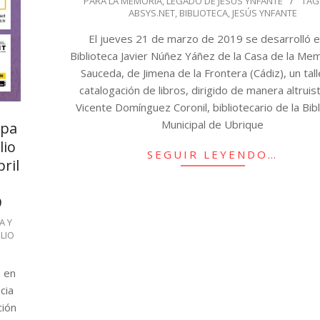
PARA LA MEMORIA
,
LEGADO DE JESÚS YNFANTE
TAG
03-
ABSYS.NET
,
BIBLIOTECA
,
JESÚS YNFANTE
21
El jueves 21 de marzo de 2019 se desarrolló e
Biblioteca Javier Núñez Yáñez de la Casa de la Me
Sauceda, de Jimena de la Frontera (Cádiz), un tal
catalogación de libros, dirigido de manera altruis
Vicente Domínguez Coronil, bibliotecario de la Bib
Municipal de Ubrique
ipa
lio
SEGUIR LEYENDO…
ril
9
A Y
ILIO
a en
cia
ción