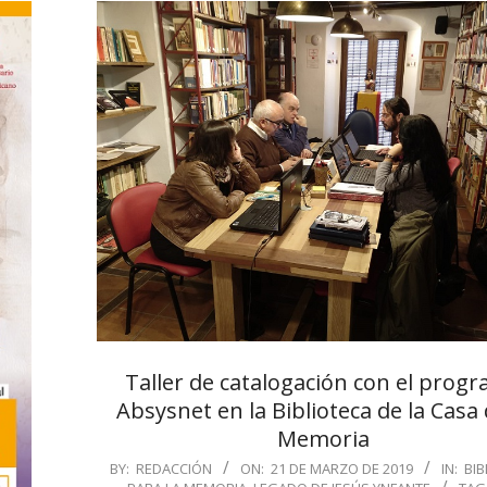
Taller de catalogación con el prog
Absysnet en la Biblioteca de la Casa 
Memoria
2019-
BY:
REDACCIÓN
ON:
21 DE MARZO DE 2019
IN:
BIB