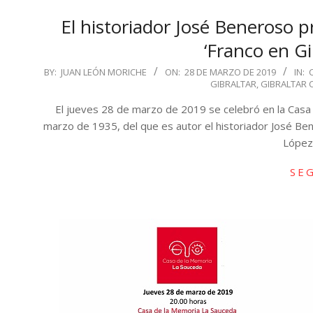
El historiador José Beneroso p
‘Franco en Gi
2019-
BY:
JUAN LEÓN MORICHE
ON:
28 DE MARZO DE 2019
IN:
GIBRALTAR
,
GIBRALTAR 
03-
28
El jueves 28 de marzo de 2019 se celebró en la Casa d
marzo de 1935, del que es autor el historiador José Ben
López 
SE