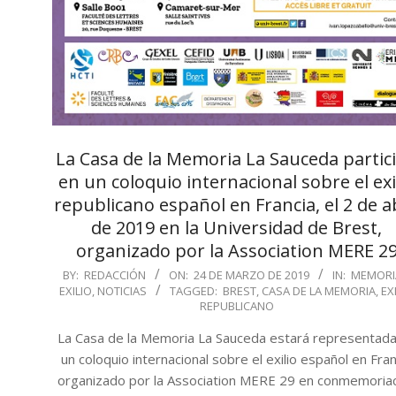
La Casa de la Memoria La Sauceda partic
en un coloquio internacional sobre el exi
republicano español en Francia, el 2 de ab
de 2019 en la Universidad de Brest,
organizado por la Association MERE 2
2019-
BY:
REDACCIÓN
ON:
24 DE MARZO DE 2019
IN:
MEMORI
EXILIO
,
NOTICIAS
TAGGED:
BREST
,
CASA DE LA MEMORIA
,
EX
03-
REPUBLICANO
24
La Casa de la Memoria La Sauceda estará representad
un coloquio internacional sobre el exilio español en Fran
organizado por la Association MERE 29 en conmemoria