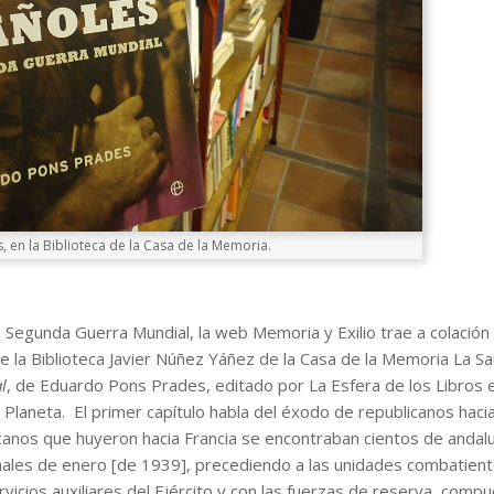
s, en la Biblioteca de la Casa de la Memoria.
la Segunda Guerra Mundial, la web Memoria y Exilio trae a colación 
e la Biblioteca Javier Núñez Yáñez de la Casa de la Memoria La S
l
, de Eduardo Pons Prades, editado por La Esfera de los Libros 
 Planeta. El primer capítulo habla del éxodo de republicanos haci
icanos que huyeron hacia Francia se encontraban cientos de andal
finales de enero [de 1939], precediendo a las unidades combatien
icios auxiliares del Ejército y con las fuerzas de reserva, comp