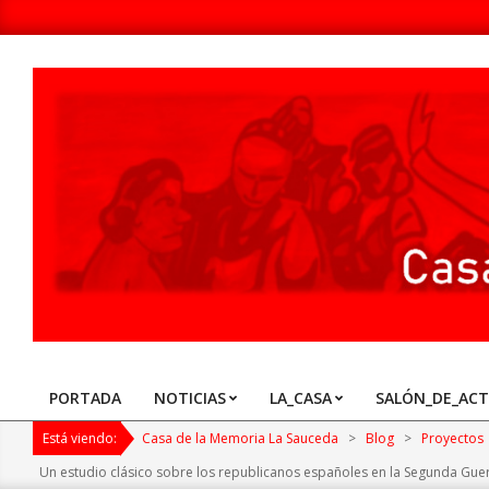
Skip
to
content
Casa
de
la
Memoria
PORTADA
NOTICIAS
LA_CASA
SALÓN_DE_AC
Primary
La
Navigation
Está viendo:
Casa de la Memoria La Sauceda
>
Blog
>
Proyectos
Sauceda
Menu
Un estudio clásico sobre los republicanos españoles en la Segunda Guer