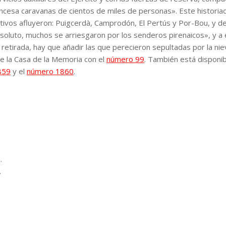
rancesa caravanas de cientos de miles de personas». Este historia
itivos afluyeron: Puigcerdà, Camprodón, El Pertús y Por-Bou, y de
bsoluto, muchos se arriesgaron por los senderos pirenaicos», y a
retirada, hay que añadir las que perecieron sepultadas por la nie
de la Casa de la Memoria con el
número 99
. También está disponib
859
y el
número 1860
.
.
.