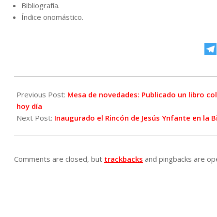
Bibliografía.
Índice onomástico.
2019-
02-
Previous Post:
Mesa de novedades: Publicado un libro cole
07
hoy día
Next Post:
Inaugurado el Rincón de Jesús Ynfante en la B
Comments are closed, but
trackbacks
and pingbacks are op