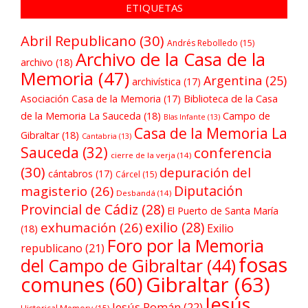
ETIQUETAS
Abril Republicano
(30)
Andrés Rebolledo
(15)
Archivo de la Casa de la
archivo
(18)
Memoria
(47)
Argentina
(25)
archivística
(17)
Asociación Casa de la Memoria
(17)
Biblioteca de la Casa
de la Memoria La Sauceda
(18)
Campo de
Blas Infante
(13)
Casa de la Memoria La
Gibraltar
(18)
Cantabria
(13)
Sauceda
(32)
conferencia
cierre de la verja
(14)
(30)
depuración del
cántabros
(17)
Cárcel
(15)
Diputación
magisterio
(26)
Desbandá
(14)
Provincial de Cádiz
(28)
El Puerto de Santa María
exilio
(28)
exhumación
(26)
Exilio
(18)
Foro por la Memoria
republicano
(21)
fosas
del Campo de Gibraltar
(44)
comunes
(60)
Gibraltar
(63)
Jesús
Jesús Román
(22)