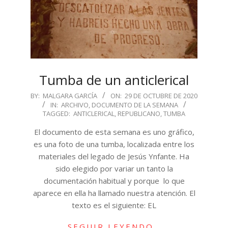
Tumba de un anticlerical
2020-
BY:
MALGARA GARCÍA
ON:
29 DE OCTUBRE DE 2020
IN:
ARCHIVO
,
DOCUMENTO DE LA SEMANA
10-
TAGGED:
ANTICLERICAL
,
REPUBLICANO
,
TUMBA
29
El documento de esta semana es uno gráfico,
es una foto de una tumba, localizada entre los
materiales del legado de Jesús Ynfante. Ha
sido elegido por variar un tanto la
documentación habitual y porque lo que
aparece en ella ha llamado nuestra atención. El
texto es el siguiente: EL
SEGUIR LEYENDO…