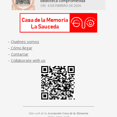
biblioteca comprometida
ON:
6 DE FEBRERO DE 2026
–
Quiénes somos
–
Cómo llegar
–
Contactar
–
Collaborate with us
Sitio web de la
Asociación Casa de la Memoria
ISSN: 2792-4386