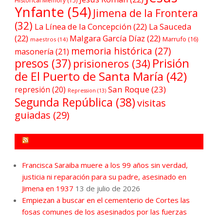
Historical Memory
(15)
Ynfante
(54)
Jimena de la Frontera
(32)
La Línea de la Concepción
(22)
La Sauceda
(22)
Malgara García Díaz
(22)
Marrufo
(16)
maestros
(14)
memoria histórica
(27)
masonería
(21)
Prisión
presos
(37)
prisioneros
(34)
de El Puerto de Santa María
(42)
San Roque
(23)
represión
(20)
Repression
(13)
Segunda República
(38)
visitas
guiadas
(29)
FORO POR LA MEMORIA CAMPO DE GIBRALTAR
Francisca Saraiba muere a los 99 años sin verdad,
justicia ni reparación para su padre, asesinado en
Jimena en 1937
13 de julio de 2026
Empiezan a buscar en el cementerio de Cortes las
fosas comunes de los asesinados por las fuerzas