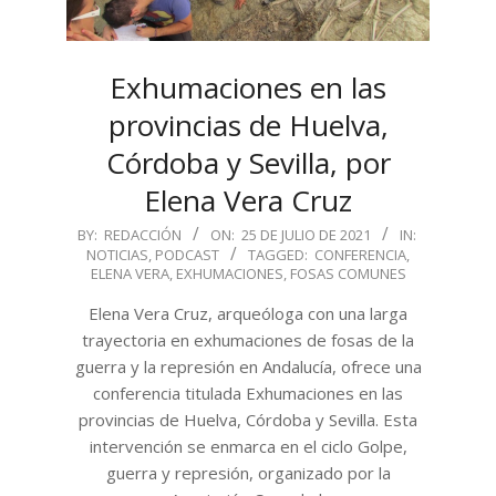
Exhumaciones en las
provincias de Huelva,
Córdoba y Sevilla, por
Elena Vera Cruz
2021-
BY:
REDACCIÓN
ON:
25 DE JULIO DE 2021
IN:
NOTICIAS
,
PODCAST
TAGGED:
CONFERENCIA
,
07-
ELENA VERA
,
EXHUMACIONES
,
FOSAS COMUNES
25
Elena Vera Cruz, arqueóloga con una larga
trayectoria en exhumaciones de fosas de la
guerra y la represión en Andalucía, ofrece una
conferencia titulada Exhumaciones en las
provincias de Huelva, Córdoba y Sevilla. Esta
intervención se enmarca en el ciclo Golpe,
guerra y represión, organizado por la