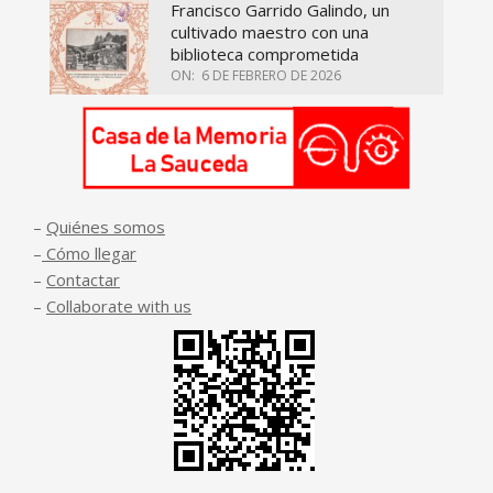
Francisco Garrido Galindo, un
cultivado maestro con una
biblioteca comprometida
ON:
6 DE FEBRERO DE 2026
–
Quiénes somos
–
Cómo llegar
–
Contactar
–
Collaborate with us