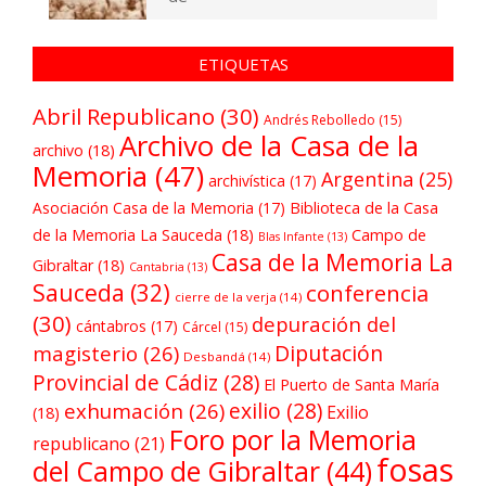
ETIQUETAS
Abril Republicano
(30)
Andrés Rebolledo
(15)
Archivo de la Casa de la
archivo
(18)
Memoria
(47)
Argentina
(25)
archivística
(17)
Asociación Casa de la Memoria
(17)
Biblioteca de la Casa
de la Memoria La Sauceda
(18)
Campo de
Blas Infante
(13)
Casa de la Memoria La
Gibraltar
(18)
Cantabria
(13)
Sauceda
(32)
conferencia
cierre de la verja
(14)
(30)
depuración del
cántabros
(17)
Cárcel
(15)
Diputación
magisterio
(26)
Desbandá
(14)
Provincial de Cádiz
(28)
El Puerto de Santa María
exilio
(28)
exhumación
(26)
Exilio
(18)
Foro por la Memoria
republicano
(21)
fosas
del Campo de Gibraltar
(44)