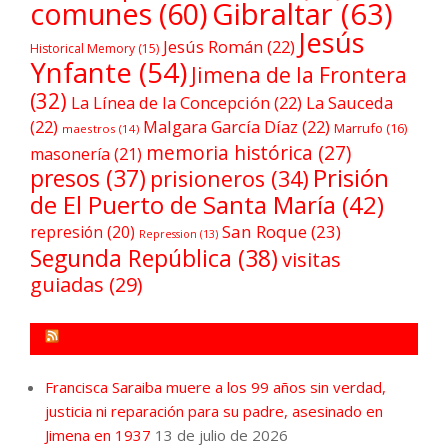
comunes
(60)
Gibraltar
(63)
Jesús
Jesús Román
(22)
Historical Memory
(15)
Ynfante
(54)
Jimena de la Frontera
(32)
La Línea de la Concepción
(22)
La Sauceda
(22)
Malgara García Díaz
(22)
Marrufo
(16)
maestros
(14)
memoria histórica
(27)
masonería
(21)
Prisión
presos
(37)
prisioneros
(34)
de El Puerto de Santa María
(42)
San Roque
(23)
represión
(20)
Repression
(13)
Segunda República
(38)
visitas
guiadas
(29)
FORO POR LA MEMORIA CAMPO DE GIBRALTAR
Francisca Saraiba muere a los 99 años sin verdad,
justicia ni reparación para su padre, asesinado en
Jimena en 1937
13 de julio de 2026