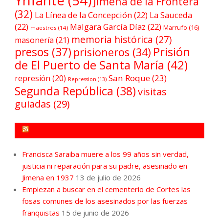
Ynfante
(54)
Jimena de la Frontera
(32)
La Línea de la Concepción
(22)
La Sauceda
(22)
Malgara García Díaz
(22)
Marrufo
(16)
maestros
(14)
memoria histórica
(27)
masonería
(21)
Prisión
presos
(37)
prisioneros
(34)
de El Puerto de Santa María
(42)
San Roque
(23)
represión
(20)
Repression
(13)
Segunda República
(38)
visitas
guiadas
(29)
FORO POR LA MEMORIA CAMPO DE GIBRALTAR
Francisca Saraiba muere a los 99 años sin verdad,
justicia ni reparación para su padre, asesinado en
Jimena en 1937
13 de julio de 2026
Empiezan a buscar en el cementerio de Cortes las
fosas comunes de los asesinados por las fuerzas
franquistas
15 de junio de 2026