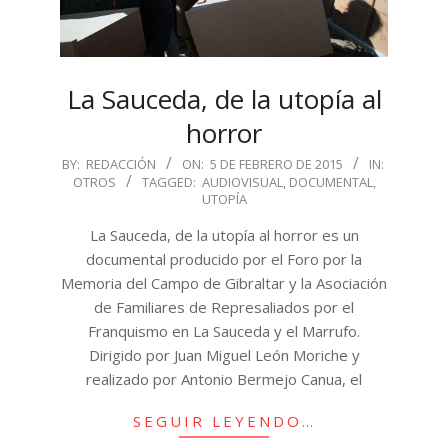
La Sauceda, de la utopía al
horror
2015-
BY:
REDACCIÓN
ON:
5 DE FEBRERO DE 2015
IN:
OTROS
TAGGED:
AUDIOVISUAL
,
DOCUMENTAL
,
02-
UTOPÍA
05
La Sauceda, de la utopía al horror es un
documental producido por el Foro por la
Memoria del Campo de Gibraltar y la Asociación
de Familiares de Represaliados por el
Franquismo en La Sauceda y el Marrufo.
Dirigido por Juan Miguel León Moriche y
realizado por Antonio Bermejo Canua, el
SEGUIR LEYENDO…