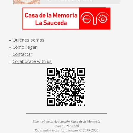
–
Quiénes somos
–
Cómo llegar
–
Contactar
–
Collaborate with us
Sitio web de la
Asociación Casa de la Memoria
ISSN: 2792-4386
Reservados todos los derechos © 2019-2026