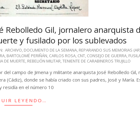
 Rebolledo Gil, jornalero anarquista 
rte y fusilado por los sublevados
N:
ARCHIVO
,
DOCUMENTO DE LA SEMANA
,
REPARANDO SUS MEMORIAS (AR
RRA
,
BARTOLOMÉ PERIÑÁN
,
CARLOS ROSA
,
CNT
,
CONSEJO DE GUERRA
,
FUSIL
NA DE MUERTE
,
REBELIÓN MILITAR
,
TENIENTE DE CARABINEROS TRUJILLO
r del campo de Jimena y militante anarquista José Rebolledo Gil, 
era (Cádiz), donde se había criado con sus padres, José y María. 
y residía en el número 10
GUIR LEYENDO…