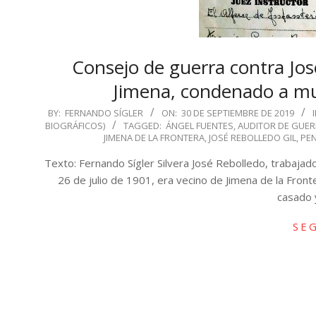
Consejo de guerra contra José
Jimena, condenado a mue
2019-
BY:
FERNANDO SÍGLER
ON:
30 DE SEPTIEMBRE DE 2019
I
BIOGRÁFICOS)
TAGGED:
ÁNGEL FUENTES
,
AUDITOR DE GUE
09-
JIMENA DE LA FRONTERA
,
JOSÉ REBOLLEDO GIL
,
PE
30
Texto: Fernando Sígler Silvera José Rebolledo, trabajado
26 de julio de 1901, era vecino de Jimena de la Front
casado 
SE