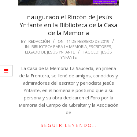
Inaugurado el Rincón de Jesús
Ynfante en la Biblioteca de la Casa
de la Memoria
2019-
BY:
REDACCIÓN
ON:
11 DE FEBRERO DE 2019
IN:
BIBLIOTECA PARA LA MEMORIA
,
ESCRITORES
,
02-
LEGADO DE JESÚS YNFANTE
TAGGED:
JESÚS
11
YNFANTE
La Casa de la Memoria La Sauceda, en Jimena
de la Frontera, se llenó de amigos, conocidos y
admiradores del escritor y periodista Jesús
Ynfante, en el homenaje póstumo que a su
persona y su obra dedicaron el Foro por la
Memoria del Campo de Gibraltar y la Asociación
de
SEGUIR LEYENDO…