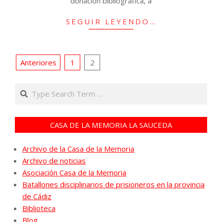
donación bibliográfica, a
SEGUIR LEYENDO…
Paginación
Anteriores
1
2
de
Search
entradas
CASA DE LA MEMORIA LA SAUCEDA
Archivo de la Casa de la Memoria
Archivo de noticias
Asociación Casa de la Memoria
Batallones disciplinarios de prisioneros en la provincia
de Cádiz
Biblioteca
Blog