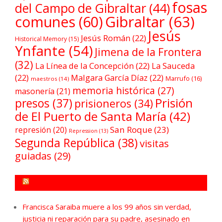
fosas
del Campo de Gibraltar
(44)
comunes
(60)
Gibraltar
(63)
Jesús
Jesús Román
(22)
Historical Memory
(15)
Ynfante
(54)
Jimena de la Frontera
(32)
La Línea de la Concepción
(22)
La Sauceda
(22)
Malgara García Díaz
(22)
Marrufo
(16)
maestros
(14)
memoria histórica
(27)
masonería
(21)
Prisión
presos
(37)
prisioneros
(34)
de El Puerto de Santa María
(42)
San Roque
(23)
represión
(20)
Repression
(13)
Segunda República
(38)
visitas
guiadas
(29)
FORO POR LA MEMORIA CAMPO DE GIBRALTAR
Francisca Saraiba muere a los 99 años sin verdad,
justicia ni reparación para su padre, asesinado en