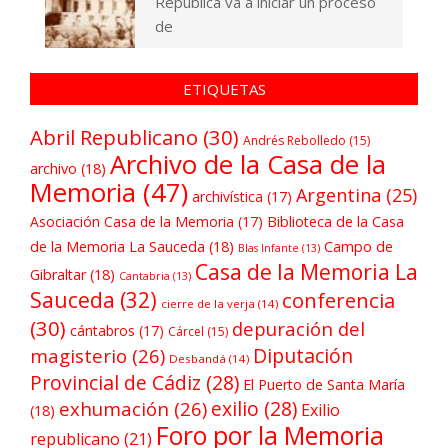
República va a iniciar un proceso
de
ETIQUETAS
Abril Republicano
(30)
Andrés Rebolledo
(15)
Archivo de la Casa de la
archivo
(18)
Memoria
(47)
Argentina
(25)
archivística
(17)
Asociación Casa de la Memoria
(17)
Biblioteca de la Casa
de la Memoria La Sauceda
(18)
Campo de
Blas Infante
(13)
Casa de la Memoria La
Gibraltar
(18)
Cantabria
(13)
Sauceda
(32)
conferencia
cierre de la verja
(14)
(30)
depuración del
cántabros
(17)
Cárcel
(15)
Diputación
magisterio
(26)
Desbandá
(14)
Provincial de Cádiz
(28)
El Puerto de Santa María
exilio
(28)
exhumación
(26)
Exilio
(18)
Foro por la Memoria
republicano
(21)