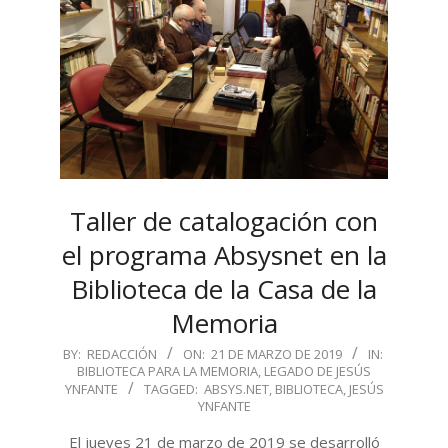
Taller de catalogación con
el programa Absysnet en la
Biblioteca de la Casa de la
Memoria
2019-
BY:
REDACCIÓN
ON:
21 DE MARZO DE 2019
IN:
BIBLIOTECA PARA LA MEMORIA
,
LEGADO DE JESÚS
03-
YNFANTE
TAGGED:
ABSYS.NET
,
BIBLIOTECA
,
JESÚS
21
YNFANTE
El jueves 21 de marzo de 2019 se desarrolló