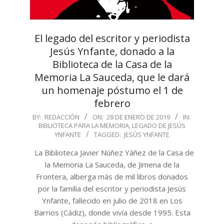
El legado del escritor y periodista
Jesús Ynfante, donado a la
Biblioteca de la Casa de la
Memoria La Sauceda, que le dará
un homenaje póstumo el 1 de
febrero
2019-
BY:
REDACCIÓN
ON:
28 DE ENERO DE 2019
IN:
BIBLIOTECA PARA LA MEMORIA
,
LEGADO DE JESÚS
01-
YNFANTE
TAGGED:
JESÚS YNFANTE
28
La Biblioteca Javier Núñez Yáñez de la Casa de
la Memoria La Sauceda, de Jimena de la
Frontera, alberga más de mil libros donados
por la familia del escritor y periodista Jesús
Ynfante, fallecido en julio de 2018 en Los
Barrios (Cádiz), donde vivía desde 1995. Esta