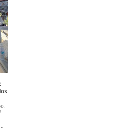
e
dos
AD
,
S