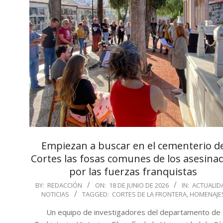
Empiezan a buscar en el cementerio d
Cortes las fosas comunes de los asesina
por las fuerzas franquistas
2026-
BY:
REDACCIÓN
ON:
18 DE JUNIO DE 2026
IN:
ACTUALID
NOTICIAS
TAGGED:
CORTES DE LA FRONTERA
,
HOMENAJE
06-
18
Un equipo de investigadores del departamento de