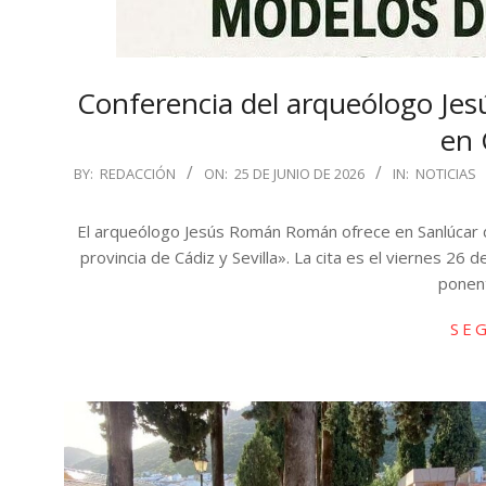
Conferencia del arqueólogo Je
en 
2026-
BY:
REDACCIÓN
ON:
25 DE JUNIO DE 2026
IN:
NOTICIAS
06-
25
El arqueólogo Jesús Román Román ofrece en Sanlúcar 
provincia de Cádiz y Sevilla». La cita es el viernes 26 d
ponen
SE