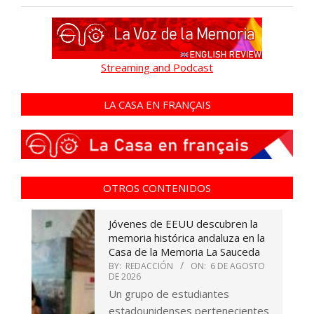
Streaming and Podcast
LA CASA EN FRANÇAIS
OTROS CONTENIDOS
Jóvenes de EEUU descubren la
memoria histórica andaluza en la
Casa de la Memoria La Sauceda
BY:
REDACCIÓN
ON:
6 DE AGOSTO
DE 2026
Un grupo de estudiantes
estadounidenses pertenecientes