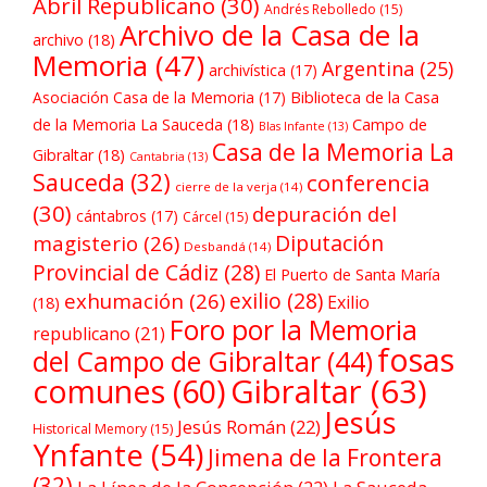
Abril Republicano
(30)
Andrés Rebolledo
(15)
Archivo de la Casa de la
archivo
(18)
Memoria
(47)
Argentina
(25)
archivística
(17)
Asociación Casa de la Memoria
(17)
Biblioteca de la Casa
de la Memoria La Sauceda
(18)
Campo de
Blas Infante
(13)
Casa de la Memoria La
Gibraltar
(18)
Cantabria
(13)
Sauceda
(32)
conferencia
cierre de la verja
(14)
(30)
depuración del
cántabros
(17)
Cárcel
(15)
Diputación
magisterio
(26)
Desbandá
(14)
Provincial de Cádiz
(28)
El Puerto de Santa María
exilio
(28)
exhumación
(26)
Exilio
(18)
Foro por la Memoria
republicano
(21)
fosas
del Campo de Gibraltar
(44)
comunes
(60)
Gibraltar
(63)
Jesús
Jesús Román
(22)
Historical Memory
(15)
Ynfante
(54)
Jimena de la Frontera
(32)