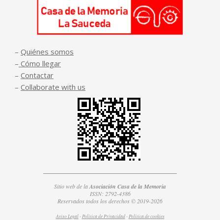
–
Quiénes somos
–
Cómo llegar
–
Contactar
–
Collaborate with us
Sitio web de la
Asociación Casa de la Memoria
ISSN: 2792-4386
Reservados todos los derechos © 2019-2026
Aviso Legal
-
Política de Privacidad
-
Política de
cookies