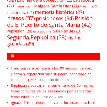
La Línea de la Concepción
(22)
La Sauceda
(22)
Malgara García Díaz
(22)
Marrufo
(16)
maestros
(14)
memoria histórica
(27)
masonería
(21)
Prisión
presos
(37)
prisioneros
(34)
de El Puerto de Santa María
(42)
San Roque
(23)
represión
(20)
Repression
(13)
Segunda República
(38)
visitas
guiadas
(29)
FORO POR LA MEMORIA CAMPO DE GIBRALTAR
Francisca Saraiba muere a los 99 años sin verdad,
justicia ni reparación para su padre, asesinado en
Jimena en 1937
13 de julio de 2026
Empiezan a buscar en el cementerio de Cortes las
fosas comunes de los asesinados por las fuerzas
franquistas
15 de junio de 2026
Ignacio Trillo presenta en varias localidades su libro