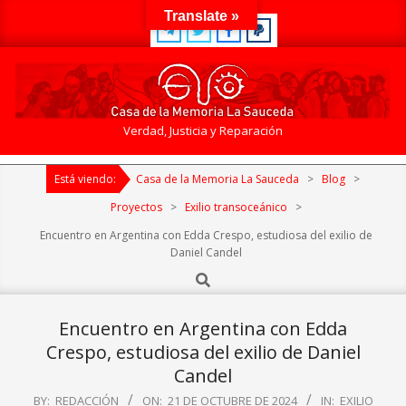
Skip
Translate »
to
content
Casa
Verdad, Justicia y Reparación
de
Primary
la
Está viendo:
Casa de la Memoria La Sauceda
>
Blog
>
Navigation
Memoria
Menu
Proyectos
>
Exilio transoceánico
>
La
Encuentro en Argentina con Edda Crespo, estudiosa del exilio de
Sauceda
Daniel Candel
Search
Encuentro en Argentina con Edda
Crespo, estudiosa del exilio de Daniel
Candel
BY:
REDACCIÓN
ON:
21 DE OCTUBRE DE 2024
IN:
EXILIO