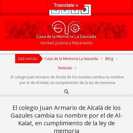
Skip
Translate »
to
content
Casa
Verdad, Justicia y Reparación
de
Primary
la
Está viendo:
Casa de la Memoria La Sauceda
>
Blog
>
Navigation
Memoria
Menu
Noticias
>
La
El colegio Juan Armario de Alcalá de los Gazules cambia su nombre
Sauceda
por el de Al-Kalat, en cumplimiento de la ley de memoria
Search
El colegio Juan Armario de Alcalá de los
Gazules cambia su nombre por el de Al-
Kalat, en cumplimiento de la ley de
memoria