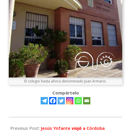
El colegio hasta ahora denominado Juan Armario.
Compártelo
2024-
04-
Previous Post:
Jesús Ynfante
viajó
a Córdoba