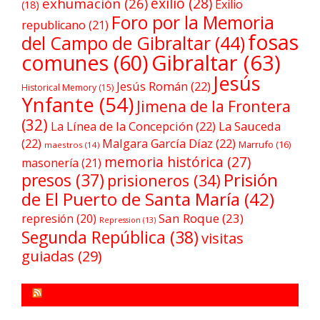
exilio
(28)
exhumación
(26)
Exilio
(18)
Foro por la Memoria
republicano
(21)
fosas
del Campo de Gibraltar
(44)
comunes
(60)
Gibraltar
(63)
Jesús
Jesús Román
(22)
Historical Memory
(15)
Ynfante
(54)
Jimena de la Frontera
(32)
La Línea de la Concepción
(22)
La Sauceda
(22)
Malgara García Díaz
(22)
Marrufo
(16)
maestros
(14)
memoria histórica
(27)
masonería
(21)
Prisión
presos
(37)
prisioneros
(34)
de El Puerto de Santa María
(42)
San Roque
(23)
represión
(20)
Repression
(13)
Segunda República
(38)
visitas
guiadas
(29)
FORO POR LA MEMORIA CAMPO DE GIBRALTAR