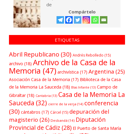
de
Compártelo
ETIQUETAS
Abril Republicano
(30)
Andrés Rebolledo
(15)
Archivo de la Casa de la
archivo
(18)
Memoria
(47)
Argentina
(25)
archivística
(17)
Asociación Casa de la Memoria
(17)
Biblioteca de la Casa
de la Memoria La Sauceda
(18)
Campo de
Blas Infante
(13)
Casa de la Memoria La
Gibraltar
(18)
Cantabria
(13)
Sauceda
(32)
conferencia
cierre de la verja
(14)
(30)
depuración del
cántabros
(17)
Cárcel
(15)
Diputación
magisterio
(26)
Desbandá
(14)
Provincial de Cádiz
(28)
El Puerto de Santa María