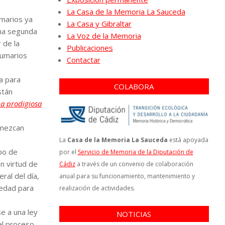
La Casa de la Memoria La Sauceda
marios ya
La Casa y Gibraltar
una segunda
La Voz de la Memoria
 de la
Publicaciones
sumarios
Contactar
a para
COLABORA
stán
La prodigiosa
anezcan
La
Casa de la Memoria La Sauceda
está apoyada
po de
por el
Servicio de Memoria de la Diputación de
en virtud de
Cádiz
a través de un convenio de colaboración
ral del día,
anual para su funcionamiento, mantenimiento y
vedad para
realización de actividades.
e a una ley
NOTICIAS
el proceso –