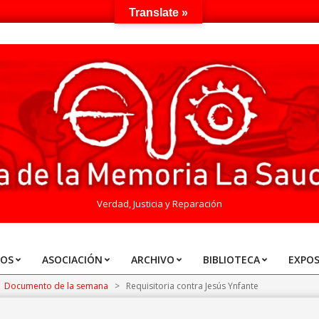
Translate »
Verdad, Justicia y Reparación
TOS
ASOCIACIÓN
ARCHIVO
BIBLIOTECA
EXPOS
Documento de la semana
>
Requisitoria contra Jesús Ynfante