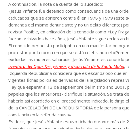
A continuación, la nota da cuenta de lo sucedido:
«Jesús Ynfante fue detenido como consecuencia de una orde
caducados que se abrieron contra él en 1978 y 1979 (este
demanda del mismo denunciante y no un delito diferente) por
revista Posible, en aplicación de la conocida como «Ley Frag
fueron archivados hace años, Jesús Ynfante sigue en los arch
El conocido periodista participaba en una manifestación org
protestar por la forma en que se está celebrando el «Prime
excluidas las mujeres saharauis. Jesús Ynfante es conocido p
aventura del Opus Dei, génesis y desarrollo de la Santa Mafia
, 
Izquierda Republicana considera que es escandaloso que en e
vigentes fichas policiales derivadas de la legislación represiv
Hay que esperar al 13 de septiembre del mismo año 2001, pa
papeles que los anteriores- clarifique la situación. Se trata 
haberlo así acordado en el procedimiento indicado, le dirijo e
de la CANCELACIÓN DE LA REQUISITORIA de la persona que e
constancia en la referida causa».
Es decir, que Jesús Ynfante estuvo fichado durante más de 20
franquista y unos procedimientos judiciales que, aunque se 