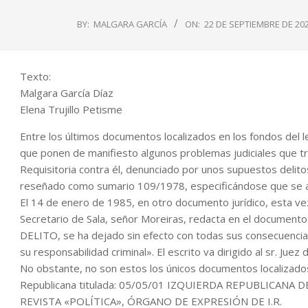
BY:
MALGARA GARCÍA
ON:
22 DE SEPTIEMBRE DE 20
Texto:
Malgara García Díaz
Elena Trujillo Petisme
Entre los últimos documentos localizados en los fondos del 
que ponen de manifiesto algunos problemas judiciales que tr
Requisitoria contra él, denunciado por unos supuestos delitos
reseñado como sumario 109/1978, especificándose que se abr
El 14 de enero de 1985, en otro documento jurídico, esta vez
Secretario de Sala, señor Moreiras, redacta en el document
DELITO, se ha dejado sin efecto con todas sus consecuencias
su responsabilidad criminal». El escrito va dirigido al sr. Juez
No obstante, no son estos los únicos documentos localizados 
Republicana titulada: 05/05/01 IZQUIERDA REPUBLICAN
REVISTA «POLÍTICA», ÓRGANO DE EXPRESIÓN DE I.R.