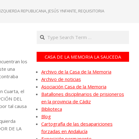
IZQUIERDA REPUBLICANA
,
JESÚS YNFANTE
,
REQUISITORIA
Search
CASA DE LA MEMORIA LA SAUCEDA
ncuentran los
ste una
Archivo de la Casa de la Memoria
ncontraba
Archivo de noticias
Asociación Casa de la Memoria
n Cuarta, el
Batallones disciplinarios de prisioneros
IPCIÓN DEL
en la provincia de Cádiz
por tal causa
Biblioteca
Blog
zquierda
Cartografía de las desapariciones
DOR DE LA
forzadas en Andalucía
Exposición permanente