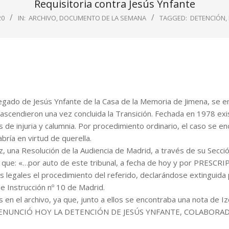
Requisitoria contra Jesús Ynfante
20
IN:
ARCHIVO
,
DOCUMENTO DE LA SEMANA
TAGGED:
DETENCIÓN
,
legado de Jesús Ynfante de la Casa de la Memoria de Jimena, se e
ascendieron una vez concluida la Transición. Fechada en 1978 exi
 de injuria y calumnia. Por procedimiento ordinario, el caso se e
ía en virtud de querella.
, una Resolución de la Audiencia de Madrid, a través de su Secció
o que: «…por auto de este tribunal, a fecha de hoy y por PRESCR
 legales el procedimiento del referido, declarándose extinguida 
 de Instrucción nº 10 de Madrid.
en el archivo, ya que, junto a ellos se encontraba una nota de I
A DENUNCIÓ HOY LA DETENCIÓN DE JESÚS YNFANTE, COLABORA