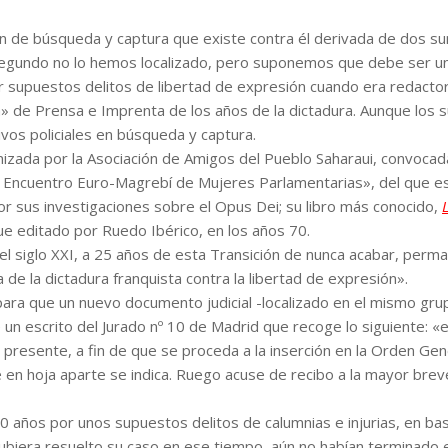
n de búsqueda y captura que existe contra él derivada de dos su
 segundo no lo hemos localizado, pero suponemos que debe ser 
 supuestos delitos de libertad de expresión cuando era redactor
a» de Prensa e Imprenta de los años de la dictadura. Aunque los 
ivos policiales en búsqueda y captura.
anizada por la Asociación de Amigos del Pueblo Saharaui, convocad
r Encuentro Euro-Magrebí de Mujeres Parlamentarias», del que e
or sus investigaciones sobre el Opus Dei; su libro más conocido,
fue editado por Ruedo Ibérico, en los años 70.
l siglo XXI, a 25 años de esta Transición de nunca acabar, perm
a de la dictadura franquista contra la libertad de expresión».
ra que un nuevo documento judicial -localizado en el mismo gru
de un escrito del Jurado nº 10 de Madrid que recoge lo siguiente: «
l presente, a fin de que se proceda a la inserción en la Orden Gene
n hoja aparte se indica. Ruego acuse de recibo a la mayor bre
 años por unos supuestos delitos de calumnias e injurias, en bas
hubiera resuelto su caso en ese tiempo, aún no habían terminado 