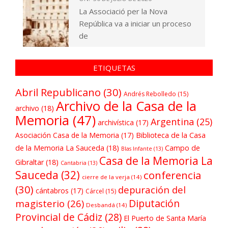
La Associació per la Nova
República va a iniciar un proceso
de
ETIQUETAS
Abril Republicano
(30)
Andrés Rebolledo
(15)
Archivo de la Casa de la
archivo
(18)
Memoria
(47)
Argentina
(25)
archivística
(17)
Asociación Casa de la Memoria
(17)
Biblioteca de la Casa
de la Memoria La Sauceda
(18)
Campo de
Blas Infante
(13)
Casa de la Memoria La
Gibraltar
(18)
Cantabria
(13)
Sauceda
(32)
conferencia
cierre de la verja
(14)
(30)
depuración del
cántabros
(17)
Cárcel
(15)
Diputación
magisterio
(26)
Desbandá
(14)
Provincial de Cádiz
(28)
El Puerto de Santa María