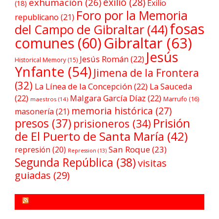
exilio
(28)
exhumación
(26)
Exilio
(18)
Foro por la Memoria
republicano
(21)
fosas
del Campo de Gibraltar
(44)
comunes
(60)
Gibraltar
(63)
Jesús
Jesús Román
(22)
Historical Memory
(15)
Ynfante
(54)
Jimena de la Frontera
(32)
La Línea de la Concepción
(22)
La Sauceda
(22)
Malgara García Díaz
(22)
Marrufo
(16)
maestros
(14)
memoria histórica
(27)
masonería
(21)
Prisión
presos
(37)
prisioneros
(34)
de El Puerto de Santa María
(42)
San Roque
(23)
represión
(20)
Repression
(13)
Segunda República
(38)
visitas
guiadas
(29)
FORO POR LA MEMORIA CAMPO DE GIBRALTAR