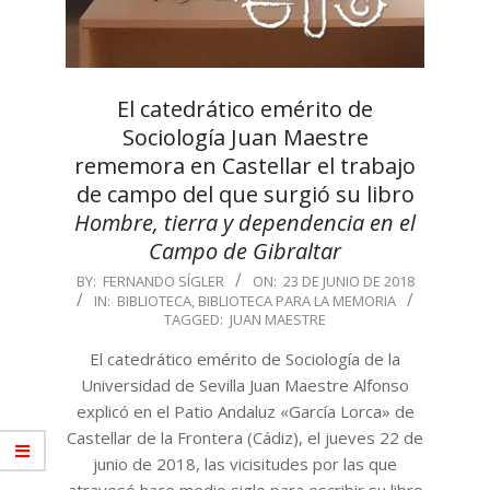
El catedrático emérito de
Sociologí­a Juan Maestre
rememora en Castellar el trabajo
de campo del que surgió su libro
Hombre, tierra y dependencia en el
Campo de Gibraltar
2018-
BY:
FERNANDO SÍGLER
ON:
23 DE JUNIO DE 2018
IN:
BIBLIOTECA
,
BIBLIOTECA PARA LA MEMORIA
06-
TAGGED:
JUAN MAESTRE
23
El catedrático emérito de Sociologí­a de la
Universidad de Sevilla Juan Maestre Alfonso
explicó en el Patio Andaluz «Garcí­a Lorca» de
Castellar de la Frontera (Cádiz), el jueves 22 de
junio de 2018, las vicisitudes por las que
atravesó hace medio siglo para escribir su libro