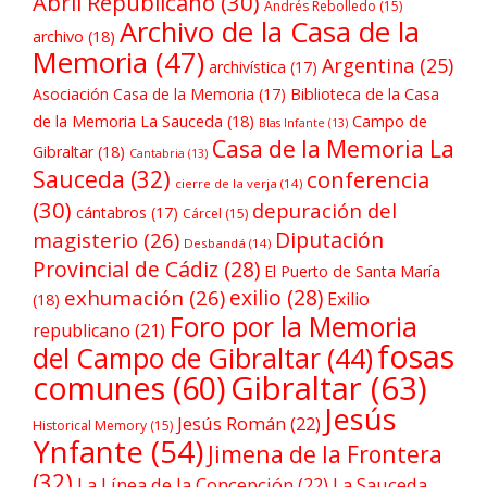
Abril Republicano
(30)
Andrés Rebolledo
(15)
Archivo de la Casa de la
archivo
(18)
Memoria
(47)
Argentina
(25)
archivística
(17)
Asociación Casa de la Memoria
(17)
Biblioteca de la Casa
de la Memoria La Sauceda
(18)
Campo de
Blas Infante
(13)
Casa de la Memoria La
Gibraltar
(18)
Cantabria
(13)
Sauceda
(32)
conferencia
cierre de la verja
(14)
(30)
depuración del
cántabros
(17)
Cárcel
(15)
Diputación
magisterio
(26)
Desbandá
(14)
Provincial de Cádiz
(28)
El Puerto de Santa María
exilio
(28)
exhumación
(26)
Exilio
(18)
Foro por la Memoria
republicano
(21)
fosas
del Campo de Gibraltar
(44)
comunes
(60)
Gibraltar
(63)
Jesús
Jesús Román
(22)
Historical Memory
(15)
Ynfante
(54)
Jimena de la Frontera
(32)
La Línea de la Concepción
(22)
La Sauceda