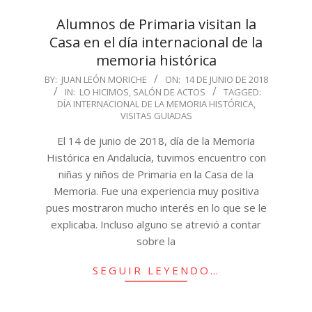
Alumnos de Primaria visitan la
Casa en el día internacional de la
memoria histórica
2018-
BY:
JUAN LEÓN MORICHE
ON:
14 DE JUNIO DE 2018
IN:
LO HICIMOS
,
SALÓN DE ACTOS
TAGGED:
06-
DÍA INTERNACIONAL DE LA MEMORIA HISTÓRICA
,
14
VISITAS GUIADAS
El 14 de junio de 2018, día de la Memoria
Histórica en Andalucía, tuvimos encuentro con
niñas y niños de Primaria en la Casa de la
Memoria. Fue una experiencia muy positiva
pues mostraron mucho interés en lo que se le
explicaba. Incluso alguno se atrevió a contar
sobre la
SEGUIR LEYENDO…