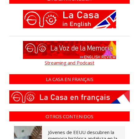
Streaming and Podcast
LA CASA EN FRANÇAIS
OTROS CONTENIDOS
Jóvenes de EEUU descubren la
memoria histórica andaluza en la