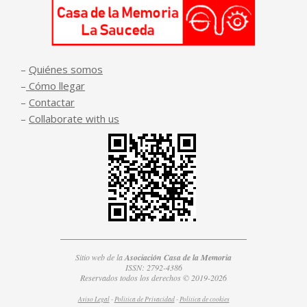
–
Quiénes somos
–
Cómo llegar
–
Contactar
–
Collaborate with us
Sitio web de la
Asociación Casa de la Memoria
ISSN: 2792-4386
Reservados todos los derechos © 2019-2026
Aviso Legal
-
Política de Privacidad
-
Política de
cookies