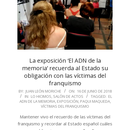
La exposición ‘El ADN de la
memoria’ recuerda al Estado su
obligación con las víctimas del
franquismo
2018-
BY:
JUAN LEÓN MORICHE
ON:
16 DE JUNIO DE 2018
IN:
LO HICIMOS
,
SALÓN DE ACTOS
TAGGED:
EL
06-
ADN DE LA MEMORIA
,
EXPOSICIÓN
,
PAQUI MAQUEDA
,
16
VÍCTIMAS DEL FRANQUISMO
Mantener vivo el recuerdo de las víctimas del
franquismo y recordar al Estado español cuáles