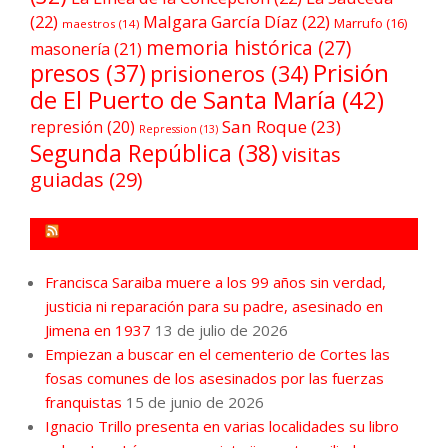
(22)
Malgara García Díaz
(22)
Marrufo
(16)
maestros
(14)
memoria histórica
(27)
masonería
(21)
Prisión
presos
(37)
prisioneros
(34)
de El Puerto de Santa María
(42)
San Roque
(23)
represión
(20)
Repression
(13)
Segunda República
(38)
visitas
guiadas
(29)
FORO POR LA MEMORIA CAMPO DE GIBRALTAR
Francisca Saraiba muere a los 99 años sin verdad,
justicia ni reparación para su padre, asesinado en
Jimena en 1937
13 de julio de 2026
Empiezan a buscar en el cementerio de Cortes las
fosas comunes de los asesinados por las fuerzas
franquistas
15 de junio de 2026
Ignacio Trillo presenta en varias localidades su libro