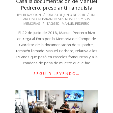
Casa la documentación de Manuel
Pedrero, preso antifranquista
2018-
BY:
REDACCIÓN
ON:
23 DE JUNIO DE 2018
IN:
ARCHIVO
,
REPARANDO SUS NOMBRES Y SUS
06-
MEMORIAS
TAGGED:
MANUEL PEDRERO
23
El 22 de junio de 2018, Manuel Pedrero hizo
entrega al Foro por la Memoria del Campo de
Gibraltar de la documentación de su padre,
también llamado Manuel Pedrero, relativa a los
15 años que pasó en cárceles franquistas y a la
condena de pena de muerte que le fue
SEGUIR LEYENDO…