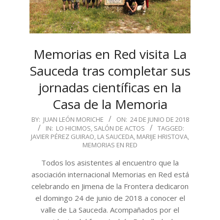
Memorias en Red visita La
Sauceda tras completar sus
jornadas científicas en la
Casa de la Memoria
2018-
BY:
JUAN LEÓN MORICHE
ON:
24 DE JUNIO DE 2018
IN:
LO HICIMOS
,
SALÓN DE ACTOS
TAGGED:
06-
JAVIER PÉREZ GUIRAO
,
LA SAUCEDA
,
MARIJE HRISTOVA
,
24
MEMORIAS EN RED
Todos los asistentes al encuentro que la
asociación internacional Memorias en Red está
celebrando en Jimena de la Frontera dedicaron
el domingo 24 de junio de 2018 a conocer el
valle de La Sauceda. Acompañados por el